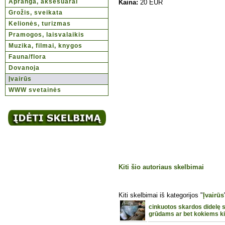
Apranga, aksesuarai
Kaina:
20 EUR
Grožis, sveikata
Kelionės, turizmas
Pramogos, laisvalaikis
Muzika, filmai, knygos
Fauna/flora
Dovanoja
Įvairūs
WWW svetainės
Kiti šio autoriaus skelbimai
Kiti skelbimai iš kategorijos "
Įvairūs
cinkuotos skardos didelę s
grūdams ar bet kokiems kit