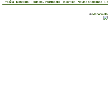
Pradžia
Kontaktai
Pagalba / informacija
Taisyklės
Naujas skelbimas
Re
©
ManoSkelbi