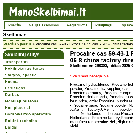
Pradžia
Naujas skelbimas
Registruotis
Prisijungti
Top ske
Skelbimas
Pradžia
>
Įvairūs
> Procaine cas 59-46-1 Procaine hcl cas 51-05-8 china factory 
Procaine cas 59-46-1 
Skelbimų sritys
05-8 china factory dire
Transportas
Skelbimo nr. 298383, įdėtas 2025-0
Nekilnojamas turtas
Statyba, apdaila
Skelbimas nebegalioja.
Nuoma
Procaine hydrochloride, Procaine hcl,
Paslaugos
powder, Procaine hcl supplier, cas -- 
Procaine germany, Procaine europe, 
Darbas
Procaine Netherlands, Procaine russi
Mobilieji telefonai
best price, order Procaine, purchase
-,Procaine base,Procaine powder, No
Kompiuteriai
,CAS--,–– factory,CAS––,–– powder,–
––,–– Netherlands,–– Europe,Procai
Garso/vaizdo aparatūra
Netherlands,Procaine factory,Procai
Buitinė technika
manufacturer,procaine Hcl ,High extr
yield.
Baldai