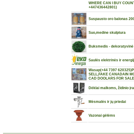
WHERE CAN I BUY COUNT
+447436442801)
Suspausto oro balonas 20
Suo,medine skulptura
Buksmedis - dekoratyvinė
Saulės elektrinės ir energi
Wasap(+44 7397 620325
SELL,FAKE CANADAIN M
CAD DOOLARS FOR SALE 
Dėklai malkoms, židinio įra
Mėsmalės ir jų priedai
Vazonai gėlėms