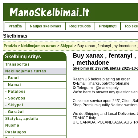
Pradžia
Naujas skelbimas
Registruotis
Prisijungti
Top ske
Skelbimas
Pradžia
>
Nekilnojamas turtas
>
Sklypai
> Buy xanax , fentanyl , hydrocodone
Buy xanax , fentanyl 
Skelbimų sritys
, methadone
Transportas
Skelbimo nr. 298768, įdėtas 2025-10-
Nekilnojamas turtas
- Butai
Reach US before placing an order
✪-Email : marksupply@proton.me
- Namai
✪-Telegram : @marksupply
- Patalpos
We're here to answer any questions and
- Sodybos
Customer service open 24/7, Client Sat
- Sklypai
Shop Premium quality No time wasters..
- Garažai
We do Shipping and Local Delive
FRANCE Italy,
Statyba, apdaila
UK. CANADA. POLAND, ASIA, AUSTRAL
Nuoma
Paslaugos