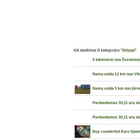
Kiti skelbimai iš kategorijos "
Sklypai
"
5 kilometrai nuo Šventosi
Namų valda 12 km nuo Vil
Namų valda 5 km nuo jūro
Parduodamas 30,11 arų skly
Parduodamas 30,11 arų skly
Buy counterfeit Euro Spai