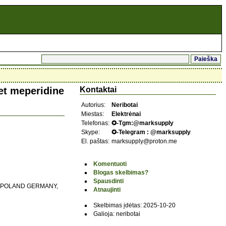
et meperidine
Kontaktai
Autorius:
Neribotai
Miestas:
Elektrėnai
Telefonas:
✪-Tgm:@marksupply
Skype:
✪-Telegram : @marksupply
El. paštas:
marksupply@proton.me
Komentuoti
Blogas skelbimas?
Spausdinti
C POLAND GERMANY,
Atnaujinti
Skelbimas įdėtas: 2025-10-20
Galioja: neribotai