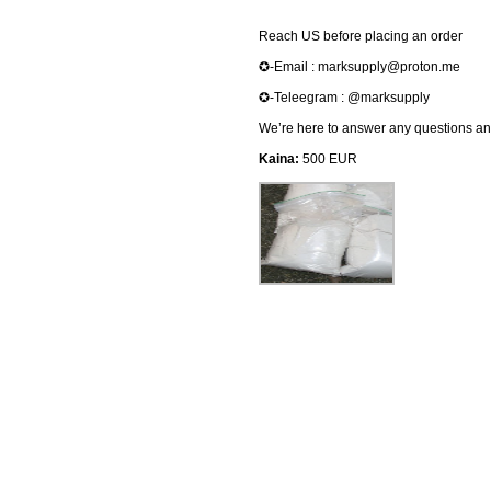
Reach US before placing an order
✪-Email : marksupply@proton.me
✪-Teleegram : @marksupply
We’re here to answer any questions and
Kaina:
500 EUR