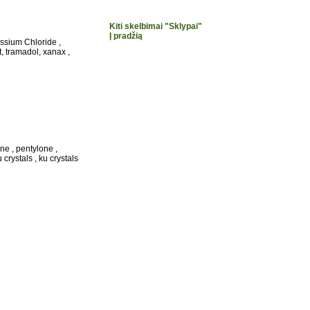
Kiti skelbimai "Sklypai"
Į pradžią
ssium Chloride ,
, tramadol, xanax ,
e , pentylone ,
crystals , ku crystals