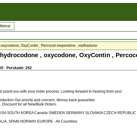
lbimai
 , oxycodone, OxyContin , Percocet meperidine , methadone
, hydrocodone , oxycodone, OxyContin , Percoc
20 · Perskaitė: 292
 assist you with your order process. Looking forward to hearing from you!
isfaction Our priority and concern, Money back guarantee
.Discount for all New/Bulk Orders..
ries: USA SOUTH KOREA Canada SWEDEN GERMANY SLOVAKIA CZECH REPUBLI
IA, SPAIN NORWAY EUROPE - All Countries.