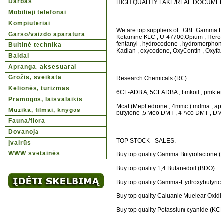
Darbas
HIGH QUALITY FAKE/REAL DOCUME
Mobilieji telefonai
Kompiuteriai
We are top suppliers of : GBL Gamma B
Garso/vaizdo aparatūra
Ketamine KLC , U-47700,Opium , Heroin
fentanyl , hydrocodone , hydromorphon
Buitinė technika
Kadian , oxycodone, OxyContin , Oxyfas
Baldai
Apranga, aksesuarai
Grožis, sveikata
Research Chemicals (RC)
Kelionės, turizmas
6CL-ADB A, 5CLADBA , bmkoil , pmk ethy
Pramogos, laisvalaikis
Mcat (Mephedrone , 4mmc ) mdma , apvp
Muzika, filmai, knygos
butylone ,5 Meo DMT , 4-Aco DMT , DMT ,
Fauna/flora
Dovanoja
TOP STOCK - SALES.
Įvairūs
WWW svetainės
Buy top quality Gamma Butyrolactone 
Buy top quality 1,4 Butanedoil (BDO)
Buy top quality Gamma-Hydroxybutyric
Buy top quality Caluanie Muelear Oxi
Buy top quality Potassium cyanide (KC