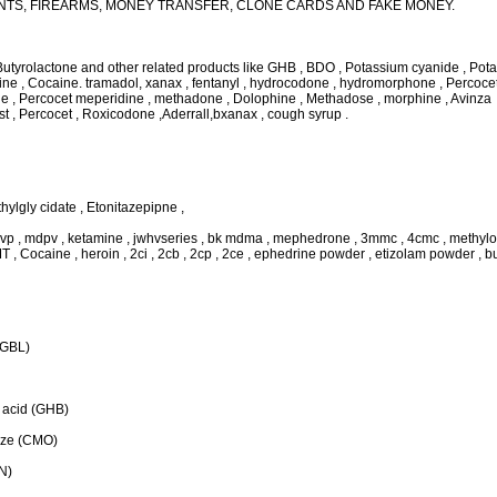
NTS, FIREARMS, MONEY TRANSFER, CLONE CARDS AND FAKE MONEY.
utyrolactone and other related products like GHB , BDO , Potassium cyanide , Pota
e , Cocaine. tramadol, xanax , fentanyl , hydrocodone , hydromorphone , Percocet
e , Percocet meperidine , methadone , Dolophine , Methadose , morphine , Avinza
t , Percocet , Roxicodone ,Aderrall,bxanax , cough syrup .
lgly cidate , Etonitazepipne ,
 , mdpv , ketamine , jwhvseries , bk mdma , mephedrone , 3mmc , 4cmc , methylon
 Cocaine , heroin , 2ci , 2cb , 2cp , 2ce , ephedrine powder , etizolam powder , bu 
(GBL)
 acid (GHB)
dize (CMO)
N)