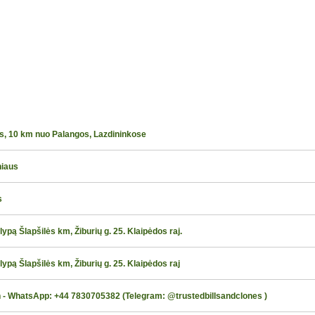
os, 10 km nuo Palangos, Lazdininkose
niaus
s
pą Šlapšilės km, Žiburių g. 25. Klaipėdos raj.
pą Šlapšilės km, Žiburių g. 25. Klaipėdos raj
n - WhatsApp: +44 7830705382 (Telegram: @trustedbillsandclones )