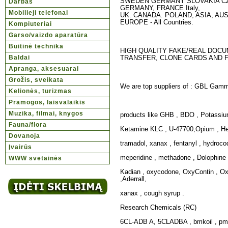
SWEDEN GERMANY SLOVAKIA C
Darbas
GERMANY, FRANCE Italy,
Mobilieji telefonai
UK. CANADA. POLAND, ASIA, AU
EUROPE - All Countries.
Kompiuteriai
Garso/vaizdo aparatūra
Buitinė technika
HIGH QUALITY FAKE/REAL DOC
Baldai
TRANSFER, CLONE CARDS AND 
Apranga, aksesuarai
Grožis, sveikata
We are top suppliers of : GBL Gamm
Kelionės, turizmas
Pramogos, laisvalaikis
Muzika, filmai, knygos
products like GHB , BDO , Potassiu
Fauna/flora
Ketamine KLC , U-47700,Opium , He
Dovanoja
tramadol, xanax , fentanyl , hydroc
Įvairūs
meperidine , methadone , Dolophine
WWW svetainės
Kadian , oxycodone, OxyContin , Ox
,Aderrall,
xanax , cough syrup .
Research Chemicals (RC)
6CL-ADB A, 5CLADBA , bmkoil , pmk 