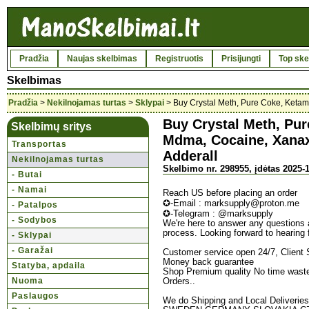
Pradžia
Naujas skelbimas
Registruotis
Prisijungti
Top ske
Skelbimas
Pradžia
>
Nekilnojamas turtas
>
Sklypai
> Buy Crystal Meth, Pure Coke, Keta
Buy Crystal Meth, Pu
Skelbimų sritys
Mdma, Cocaine, Xana
Transportas
Adderall
Nekilnojamas turtas
Skelbimo nr. 298955, įdėtas 2025-1
- Butai
- Namai
Reach US before placing an order
✪-Email : marksupply@proton.me
- Patalpos
✪-Telegram : @marksupply
- Sodybos
We're here to answer any questions 
process. Looking forward to hearing 
- Sklypai
- Garažai
Customer service open 24/7, Client S
Money back guarantee
Statyba, apdaila
Shop Premium quality No time waster
Nuoma
Orders..
Paslaugos
We do Shipping and Local Delive