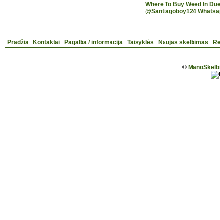
Where To Buy Weed In Du
@Santiagoboy124 Whatsa
Pradžia
Kontaktai
Pagalba / informacija
Taisyklės
Naujas skelbimas
Re
©
ManoSkelbi