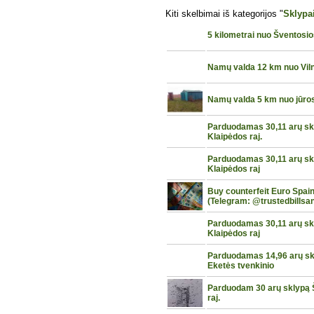
Kiti skelbimai iš kategorijos "
Sklypa
5 kilometrai nuo Šventosi
Namų valda 12 km nuo Vil
Namų valda 5 km nuo jūro
Parduodamas 30,11 arų skly
Klaipėdos raj.
Parduodamas 30,11 arų skly
Klaipėdos raj
Buy counterfeit Euro Spa
(Telegram: @trustedbillsa
Parduodamas 30,11 arų skly
Klaipėdos raj
Parduodamas 14,96 arų skl
Eketės tvenkinio
Parduodam 30 arų sklypą Šl
raj.