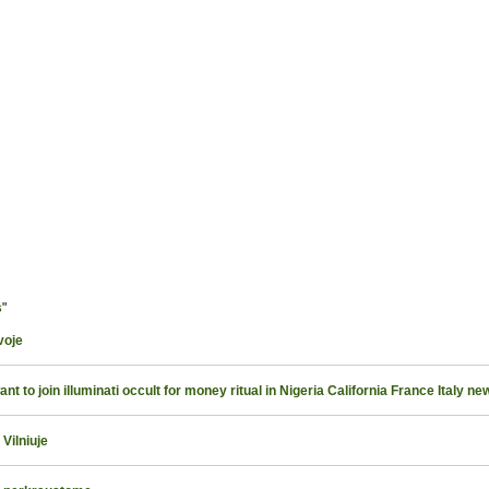
s
"
voje
to join illuminati occult for money ritual in Nigeria California France Italy ne
Vilniuje