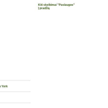
Kiti skelbimai "Paslaugos"
Į pradžią
w York