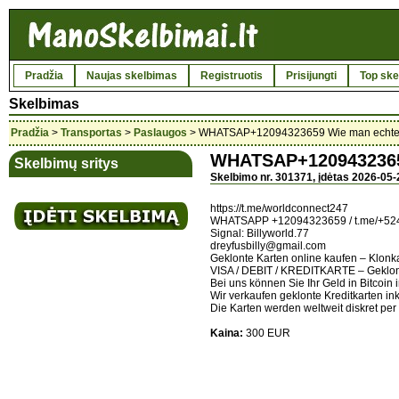
Pradžia
Naujas skelbimas
Registruotis
Prisijungti
Top ske
Skelbimas
Pradžia
>
Transportas
>
Paslaugos
> WHATSAP+12094323659 Wie man echte ge
WHATSAP+12094323659 
Skelbimų sritys
Skelbimo nr. 301371, įdėtas 2026-05-
https://t.me/worldconnect247
WHATSAPP +12094323659 / t.me/+52
Signal: Billyworld.77
dreyfusbilly@gmail.com
Geklonte Karten online kaufen – Klonka
VISA / DEBIT / KREDITKARTE – Geklont
Bei uns können Sie Ihr Geld in Bitcoin 
Wir verkaufen geklonte Kreditkarten in
Die Karten werden weltweit diskret per 
Kaina:
300 EUR