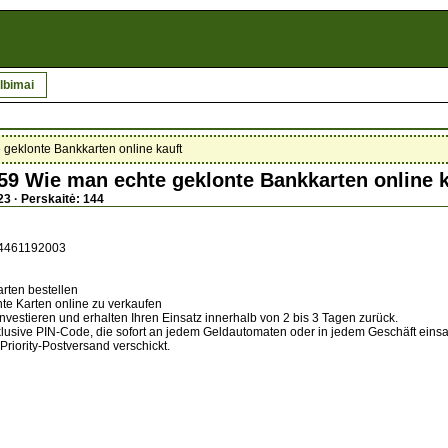
lbimai
klonte Bankkarten online kauft
Wie man echte geklonte Bankkarten online k
23 · Perskaitė: 144
4461192003
rten bestellen
e Karten online zu verkaufen
investieren und erhalten Ihren Einsatz innerhalb von 2 bis 3 Tagen zurück.
klusive PIN-Code, die sofort an jedem Geldautomaten oder in jedem Geschäft einsat
Priority-Postversand verschickt.