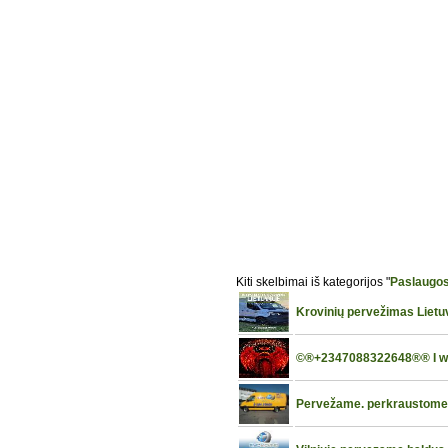
Kiti skelbimai iš kategorijos "
Paslaugo
Krovinių pervežimas Lietu
©®+2347088322648®® I want 
Pervežame. perkraustome 