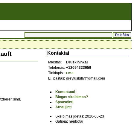
auft
Kontaktai
Miestas:
Druskininkai
Telefonas:
+12094323659
Tinklapis:
t.me
El. paštas:
dreyfusbilly@gmail.com
Komentuoti
Blogas skelbimas?
zbereit sind.
Spausdinti
Atnaujinti
Skelbimas įdėtas: 2026-05-23
Galioja: neribotai