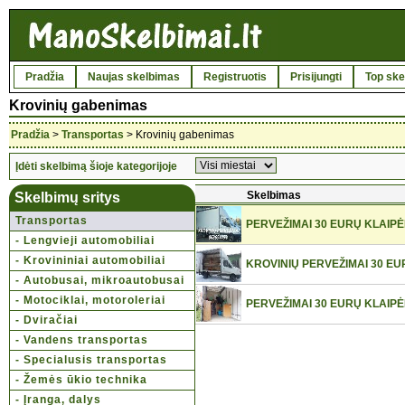
Pradžia
Naujas skelbimas
Registruotis
Prisijungti
Top ske
Krovinių gabenimas
Pradžia
>
Transportas
> Krovinių gabenimas
Įdėti skelbimą šioje kategorijoje
Skelbimas
Skelbimų sritys
Transportas
PERVEŽIMAI 30 EURŲ KLAIPĖ
- Lengvieji automobiliai
- Krovininiai automobiliai
KROVINIŲ PERVEŽIMAI 30 EU
- Autobusai, mikroautobusai
- Motociklai, motoroleriai
PERVEŽIMAI 30 EURŲ KLAIPĖ
- Dviračiai
- Vandens transportas
- Specialusis transportas
- Žemės ūkio technika
- Įranga, dalys