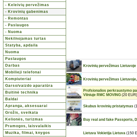
- Keleivių pervežimas
- Krovinių gabenimas
- Remontas
- Paslaugos
- Nuoma
Nekilnojamas turtas
Statyba, apdaila
Nuoma
Paslaugos
Darbas
Krovinių pervežimas Lietuv
Mobilieji telefonai
Kompiuteriai
Krovinių pervežimas Lietuvoje, L
Garso/vaizdo aparatūra
Profsionalios perkraustymo pa
Buitinė technika
Vilniuje RMC MOVING
(20 EUR
Baldai
Apranga, aksesuarai
Skubus krovinių pristatymas
(
Grožis, sveikata
Kelionės, turizmas
Buy real and fake Passports,
Pramogos, laisvalaikis
Muzika, filmai, knygos
Lietuva Vokietija Lietuva
(150 