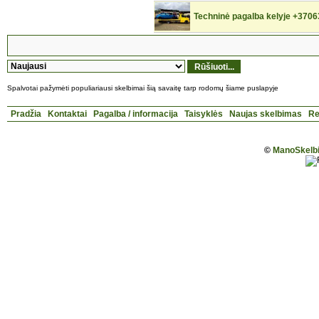
Techninė pagalba kelyje +370
Spalvotai pažymėti populiariausi skelbimai šią savaitę tarp rodomų šiame puslapyje
Pradžia
Kontaktai
Pagalba / informacija
Taisyklės
Naujas skelbimas
Re
©
ManoSkelbi