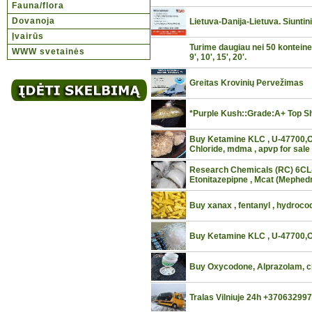
Fauna/flora
Dovanoja
Lietuva-Danija-Lietuva. Siuntin
Įvairūs
Turime daugiau nei 50 konteiner
WWW svetainės
9', 10', 15', 20'.
Greitas Krovinių Pervežimas
*Purple Kush::Grade:A+ Top Sh
Buy Ketamine KLC , U-47700,Op
Chloride, mdma , apvp for sale
Research Chemicals (RC) 6CL-
Etonitazepipne , Mcat (Mephed
Buy xanax , fentanyl , hydroc
Buy Ketamine KLC , U-47700,
Buy Oxycodone, Alprazolam, 
Tralas Vilniuje 24h +37063299