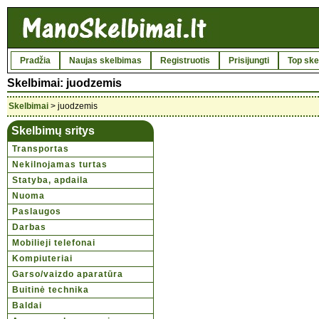
Pradžia
Naujas skelbimas
Registruotis
Prisijungti
Top ske
Skelbimai: juodzemis
Skelbimai
> juodzemis
Skelbimų sritys
Transportas
Nekilnojamas turtas
Statyba, apdaila
Nuoma
Paslaugos
Darbas
Mobilieji telefonai
Kompiuteriai
Garso/vaizdo aparatūra
Buitinė technika
Baldai