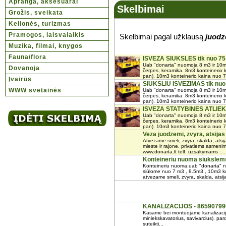
Apranga, aksesuarai
Skelbimai
Grožis, sveikata
Kelionės, turizmas
Pramogos, laisvalaikis
Skelbimai pagal užklausą
juodz
Muzika, filmai, knygos
Fauna/flora
ISVEZA SIUKSLES tik nuo 75
Uab "donarta" nuomoja 8 m3 ir 10m3 
Dovanoja
čerpes, keramika. 8m3 konteinerio k
pan). 10m3 konteinerio kaina nuo 75
Įvairūs
SIUKSLIU ISVEZIMAS tik nuo
WWW svetainės
Uab "donarta" nuomoja 8 m3 ir 10m3 
čerpes, keramika. 8m3 konteinerio k
pan). 10m3 konteinerio kaina nuo 75
ISVEZA STATYBINES ATLIEK
Uab "donarta" nuomoja 8 m3 ir 10m3 
čerpes, keramika. 8m3 konteinerio k
pan). 10m3 konteinerio kaina nuo 75
Veza juodzemi, zvyra, atsija
Atvezame smeli, zvyra, skalda, atsij
mieste ir rajone, privatiems asmeni
www.donarta.lt telf. uzsakymams :...
Konteineriu nuoma siukslem
Konteineriu nuoma.uab "donarta" nuo
siūlome nuo 7 m3 , 8.5m3 , 10m3 ko
atvezame smeli, zvyra, skalda, atsija
KANALIZACIJOS - 86590799
Kasame bei montuojame kanalizacij
miniekskavatorius, savivarcius). pa
suteikti...