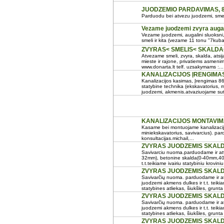
JUODZEMIO PARDAVIMAS, 
Parduodu bei atvezu juodzemi, smeli
Vezame juodzemi zvyra augal
Vezame juodzemi, augalini sluoksni, 
smeli ir kita (vezame 11 tonu "7kuba
ZVYRAS< SMELIS< SKALDA<
Atvezame smeli, zvyra, skalda, atsij
mieste ir rajone, privatiems asmeni
www.donarta.lt telf. uzsakymams :...
KANALIZACIJOS ĮRENGIMAS
Kanalizacijos kasimas, Įrengimas
statybine technika (ekskavatorius, 
juodzemi, akmenis.atvaziuojame sutei
KANALIZACIJOS MONTAVIM
Kasame bei montuojame kanalizacij
miniekskavatorius, savivarcius). pa
konsultacijas.michail,...
ZVYRAS JUODZEMIS SKALDA
Savivarciu nuoma.parduodame ir a
32mm), betonine skalda(0-40mm,40-
t.t.teikiame ivairiu statybiniu krovi
ZVYRAS JUODZEMIS SKALDA
Savivarčių nuoma. parduodame ir at
juodzemi akmens dulkes ir t.t. teiki
statybines atliekas, šiukšles, grunta ir
ZVYRAS JUODZEMIS SKALD
Savivarčių nuoma. parduodame ir at
juodzemi akmens dulkes ir t.t. teiki
statybines atliekas, šiukšles, grunta ir
ZVYRAS JUODZEMIS SKALDA