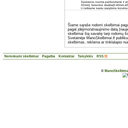
Savivarciu nuoma.parduodame ir a
32mm), betonine skalda(0-40mm,40-
t.t.teikiame ivairiu statybiniu krovi
Šiame sąraše rodomi skelbimai pag
pagal įdėjimo/atnaujinimo datą (nauje
skelbimai šią savaitę tarp rodomų š
Svetainėje
ManoSkelbimai.lt
publik
skelbimas, reklama ar tinklalapio nu
Nemokami skelbimai
Pagalba
Kontaktai
Taisyklės
RSS
©
ManoSkelbimai