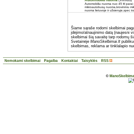
Automobiliu nuoma
(Vilnius)
Automobiliu nuoma nuo 45 ltl parai
mikroautobusų nuoma,krovininiu mi
nuoma lietuvoje ir užsienyje,spec 
Šiame sąraše rodomi skelbimai pag
įdėjimo/atnaujinimo datą (naujesni vi
skelbimai šią savaitę tarp rodomų š
Svetainėje
ManoSkelbimai.lt
publik
skelbimas, reklama ar tinklalapio nu
Nemokami skelbimai
Pagalba
Kontaktai
Taisyklės
RSS
©
ManoSkelbimai