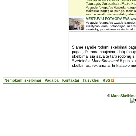
Tauragė, Jurbarkas, Mažeikia
Vestuviu fotografas klaipeda, gargzd
mažeikiai, pagėgiai, plungė, rasrinia
vestuviniai albumai www.fotografas.ta
VESTUVIU FOTAGRAFAS www.f
Vestuviu fotagrafas www.foto.netii.n
krikštynas, darau fotosesijas. neb
montažą, paruošiame vestuvinį albu
Šiame sąraše rodomi skelbimai pag
pagal įdėjimo/atnaujinimo datą (nauje
skelbimai šią savaitę tarp rodomų š
Svetainėje
ManoSkelbimai.lt
publik
skelbimas, reklama ar tinklalapio nu
Nemokami skelbimai
Pagalba
Kontaktai
Taisyklės
RSS
©
ManoSkelbimai