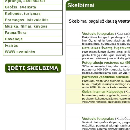
Apranga, aksesuarai
Skelbimai
Grožis, sveikata
Kelionės, turizmas
Pramogos, laisvalaikis
Skelbimai pagal užklausą
vestu
Muzika, filmai, knygos
Fauna/flora
Vestuviu fotografas
(Kaunas)
Kokybiškos fotografo paslaugos: * ve
Dovanoja
švenčių, renginių fotografavimas. d
fotoaparatus. nuotraukas redaguoju
Įvairūs
Pats laikas šventę švęsti kita
WWW svetainės
Pats laikas šventę švęsti kitaip! je
griebk kolegą ir draugus, močiutę, tė
prasidės.. siūlome jums unikalią ga
Fotografuoju vestuves už 499 
Siūlome vestuvių fotografo paslauga
padaroma 400-700 nuotraukų,kurio
baltos.sumontuojama apie 10 vnt. f
parduodu vestuvine suknele
Parduodu vestuvine suknele su svaro
buvo uzsakyta is rusijos katalogo i
noriu 900lt. tik viena karta deveta. vi
Geles i namus klaipedoje
(Kl
Internetine prekyba gelemis, www.ge
puokstemis,kompozicijomis, vazoninia
vestuvine floristika( nuotakos puoks
Vestuviu fotografas
(Klaipėda
Vestuviu fotografas klaipeda, gargzd
mažeikiai, pagėgiai, plungė, rasrinia
vestuviniai albumai www.fotografas.ta