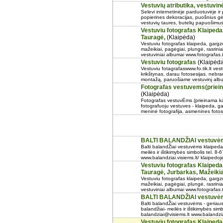
Vestuvių atributika, vestuvin
Selevi internetinėje parduotuvėje ir 
popierines dekoracijas, puošnius gėl
vestuvių taures, butelių papuošimus, 
Vestuviu fotografas Klaipeda,
Tauragė,
(Klaipėda)
Vestuviu fotografas klaipeda, gargzd
mažeikiai, pagėgiai, plungė, rasrinia
vestuviniai albumai www.fotografas.ta
Vestuviu fotografas
(Klaipėda
Vestuviu fotagrafaswww.fo.tik.lt ves
krikštynas, darau fotosesijas. neb
montažą, paruošiame vestuvinį albu
Fotografas vestuvems(priein
(Klaipėda)
Fotografas vestuvĖms (prieinama kai
fotografuoju vestuves - klaipeda, ga
meninė fotografija, asmenines fotose
BALTI BALANDŽIAI vestuvėm
Balti balandŽiai vestuvėms klaipeda.
meilės ir ištikimybės simbolis tel. 8
www.balandziai.visiems.lt/ klaipedoj
Vestuviu fotografas Klaipeda,
Tauragė, Jurbarkas, Mažeikia
Vestuviu fotografas klaipeda, gargzd
mažeikiai, pagėgiai, plungė, rasrinia
vestuviniai albumai www.fotografas.ta
BALTI BALANDŽIAI vestuvėm
Balti balandŽiai vestuvėms - geriaus
balandžiai- meilės ir ištikimybės sim
balandziai@visiems.lt www.balandziai.
Vestuviu fotografas Klaipeda,