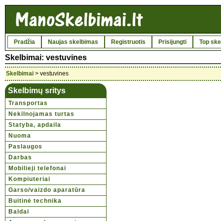
Pradžia
Naujas skelbimas
Registruotis
Prisijungti
Top ske
Skelbimai: vestuvines
Skelbimai
> vestuvines
Skelbimų sritys
Transportas
Nekilnojamas turtas
Statyba, apdaila
Nuoma
Paslaugos
Darbas
Mobilieji telefonai
Kompiuteriai
Garso/vaizdo aparatūra
Buitinė technika
Baldai