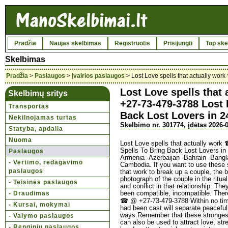
Pradžia
Naujas skelbimas
Registruotis
Prisijungti
Top ske
Skelbimas
Pradžia
>
Paslaugos
>
Įvairios paslaugos
> Lost Love spells that actually wor
Lost Love spells that
Skelbimų sritys
+27-73-479-3788 Lost 
Transportas
Back Lost Lovers in 2
Nekilnojamas turtas
Skelbimo nr. 301774, įdėtas 2026-0
Statyba, apdaila
Nuoma
Lost Love spells that actually wor
Spells To Bring Back Lost Lovers i
Paslaugos
Armenia -Azerbaijan -Bahrain -Bang
- Vertimo, redagavimo
Cambodia. If you want to use these 
paslaugos
that work to break up a couple, the b
photograph of the couple in the ritua
- Teisinės paslaugos
and conflict in that relationship. Th
- Draudimas
been compatible, incompatible. There 
☎ @ +27-73-479-3788 Within no time
- Kursai, mokymai
had been cast will separate peacefull
ways.Remember that these strongest
- Valymo paslaugos
can also be used to attract love, str
- Renginių paslaugos