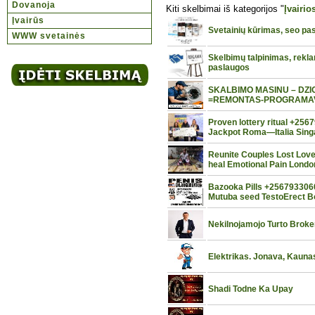
Dovanoja
Kiti skelbimai iš kategorijos "
Įvairi
Įvairūs
Svetainių kūrimas, seo pa
WWW svetainės
Skelbimų talpinimas, rekl
paslaugos
SKALBIMO MASINU – DZI
=REMONTAS-PROGRAMAVIM
Proven lottery ritual +256
Jackpot Roma—Italia Sing
Reunite Couples Lost Lov
heal Emotional Pain Lond
Bazooka Pills +2567933060
Mutuba seed TestoErect B
Nekilnojamojo Turto Broke
Elektrikas. Jonava, Kauna
Shadi Todne Ka Upay