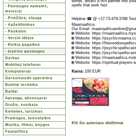
bonds, attract a rich partner into your
spells that work fast.
- Paslaugos namams,
meistrai
- Priežiūra, slauga
Helpline ☎ @ +27-73-479-3788 Tex
- Apželdinimas
Maamaafrica.
Our Email: maamaafricaonline@gma
- Paskolos
🌐 Website: https://maamaafrica.mys
- Verslo idėjos
🌐 Website: https://psychicmaama.
🌐 Website: https://thevoodoospells
- Reikia pagalbos
🌐 Website: https://psychicspellscas
- Įvairios paslaugos
🌐 Website: https://psychicspellsca
🌐 Website: https://maamaafrica.mob
Darbas
🌐 Website: https://spiritual-prayers
Mobilieji telefonai
Kompiuteriai
Kaina:
100 EUR
Garso/vaizdo aparatūra
Buitinė technika
Baldai
Apranga, aksesuarai
Grožis, sveikata
Kelionės, turizmas
Pramogos, laisvalaikis
Kiti šio autoriaus skelbimai
Muzika, filmai, knygos
Fauna/flora