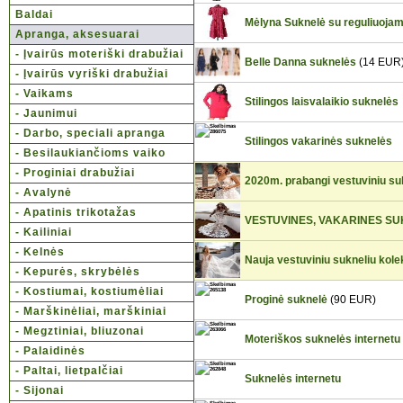
Baldai
Mėlyna Suknelė su reguliuojam
Apranga, aksesuarai
- Įvairūs moteriški drabužiai
Belle Danna suknelės
(14 EUR
- Įvairūs vyriški drabužiai
- Vaikams
Stilingos laisvalaikio suknelės
- Jaunimui
- Darbo, speciali apranga
Stilingos vakarinės suknelės
- Besilaukiančioms vaiko
- Proginiai drabužiai
2020m. prabangi vestuviniu suk
- Avalynė
- Apatinis trikotažas
VESTUVINES, VAKARINES S
- Kailiniai
- Kelnės
Nauja vestuviniu sukneliu kole
- Kepurės, skrybėlės
- Kostiumai, kostiumėliai
Proginė suknelė
(90 EUR)
- Marškinėliai, marškiniai
- Megztiniai, bliuzonai
Moteriškos suknelės internetu
- Palaidinės
- Paltai, lietpalčiai
Suknelės internetu
- Sijonai