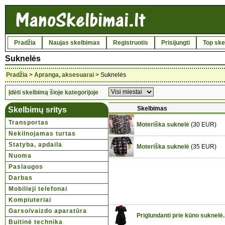
Pradžia
Naujas skelbimas
Registruotis
Prisijungti
Top ske
Suknelės
Pradžia
>
Apranga, aksesuarai
> Suknelės
Įdėti skelbimą šioje kategorijoje
Skelbimas
Skelbimų sritys
Transportas
Moteriška suknelė
(30 EUR)
Nekilnojamas turtas
Statyba, apdaila
Moteriška suknelė
(35 EUR)
Nuoma
Paslaugos
Darbas
Mobilieji telefonai
Kompiuteriai
Garso/vaizdo aparatūra
Priglundanti prie kūno suknelė.
Buitinė technika