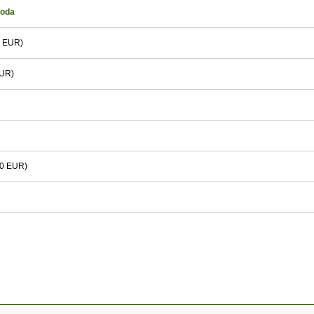
uoda
 EUR)
UR)
0 EUR)