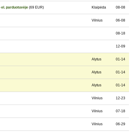
 el. parduotuvėje
(69 EUR)
Klaipėda
08-08
Vilnius
06-08
08-18
12-09
Alytus
01-14
Alytus
01-14
Alytus
01-14
Vilnius
12-23
Vilnius
07-18
Vilnius
06-29