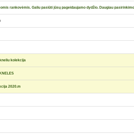
omis rankovėmis. Galiu pasiūti jūsų pageidaujamo dydžio. Daugiau pasirinkimo
)
neliu kolekcija
UKNELES
kcija 2020.m