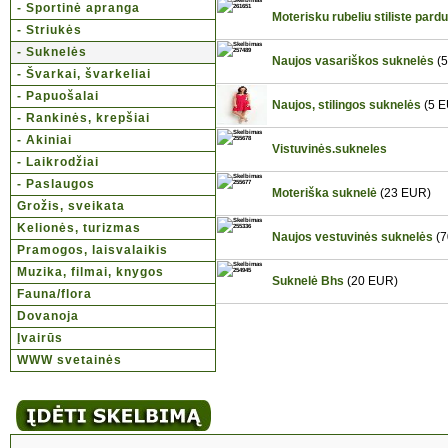
- Sportinė apranga
Moterisku rubeliu stiliste pard
- Striukės
- Suknelės
Naujos vasariškos suknelės
(5
- Švarkai, švarkeliai
- Papuošalai
Naujos, stilingos suknelės
(5 E
- Rankinės, krepšiai
- Akiniai
Vistuvinės.sukneles
- Laikrodžiai
- Paslaugos
Moteriška suknelė
(23 EUR)
Grožis, sveikata
Kelionės, turizmas
Naujos vestuvinės suknelės
(7
Pramogos, laisvalaikis
Muzika, filmai, knygos
Suknelė Bhs
(20 EUR)
Fauna/flora
Dovanoja
Įvairūs
WWW svetainės