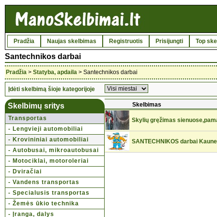
Pradžia
Naujas skelbimas
Registruotis
Prisijungti
Top ske
Santechnikos darbai
Pradžia
>
Statyba, apdaila
> Santechnikos darbai
Įdėti skelbimą šioje kategorijoje
Skelbimas
Skelbimų sritys
Transportas
Skylių gręžimas sienuose,pam
- Lengvieji automobiliai
- Krovininiai automobiliai
SANTECHNIKOS darbai Kaune 
- Autobusai, mikroautobusai
- Motociklai, motoroleriai
- Dviračiai
- Vandens transportas
- Specialusis transportas
- Žemės ūkio technika
- Įranga, dalys