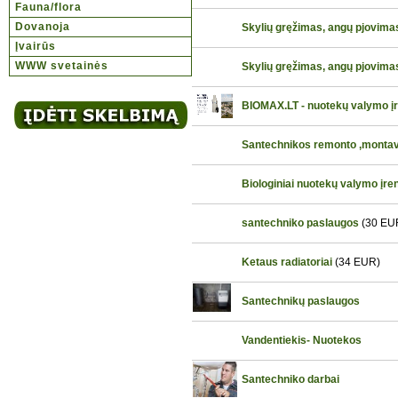
Fauna/flora
Dovanoja
Skylių gręžimas, angų pjovima
Įvairūs
WWW svetainės
Skylių gręžimas, angų pjovima
BIOMAX.LT - nuotekų valymo įre
Santechnikos remonto ,monta
Biologiniai nuotekų valymo įren
santechniko paslaugos
(30 EU
Ketaus radiatoriai
(34 EUR)
Santechnikų paslaugos
Vandentiekis- Nuotekos
Santechniko darbai