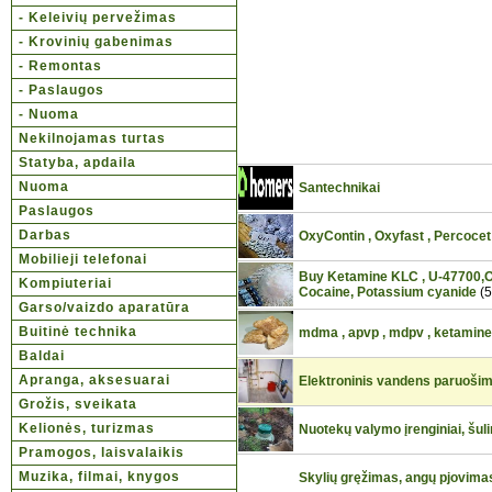
- Keleivių pervežimas
- Krovinių gabenimas
- Remontas
- Paslaugos
- Nuoma
Nekilnojamas turtas
Statyba, apdaila
Nuoma
Santechnikai
Paslaugos
Darbas
OxyContin , Oxyfast , Percocet 
Mobilieji telefonai
Buy Ketamine KLC , U-47700,O
Kompiuteriai
Cocaine, Potassium cyanide
(5
Garso/vaizdo aparatūra
Buitinė technika
mdma , apvp , mdpv , ketamine
Baldai
Apranga, aksesuarai
Elektroninis vandens paruošimo
Grožis, sveikata
Kelionės, turizmas
Nuotekų valymo įrenginiai, šul
Pramogos, laisvalaikis
Muzika, filmai, knygos
Skylių gręžimas, angų pjovima