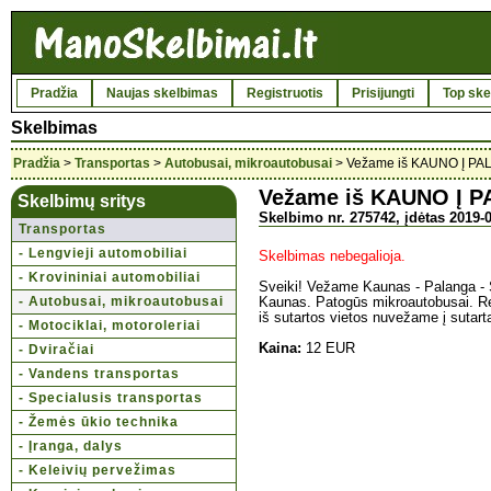
Pradžia
Naujas skelbimas
Registruotis
Prisijungti
Top ske
Skelbimas
Pradžia
>
Transportas
>
Autobusai, mikroautobusai
> Vežame iš KAUNO Į P
Vežame iš KAUNO Į 
Skelbimų sritys
Skelbimo nr. 275742, įdėtas 2019-0
Transportas
- Lengvieji automobiliai
Skelbimas nebegalioja.
- Krovininiai automobiliai
Sveiki! Vežame Kaunas - Palanga - Š
- Autobusai, mikroautobusai
Kaunas. Patogūs mikroautobusai. Reg
iš sutartos vietos nuvežame į sutartą
- Motociklai, motoroleriai
Kaina:
12 EUR
- Dviračiai
- Vandens transportas
- Specialusis transportas
- Žemės ūkio technika
- Įranga, dalys
- Keleivių pervežimas