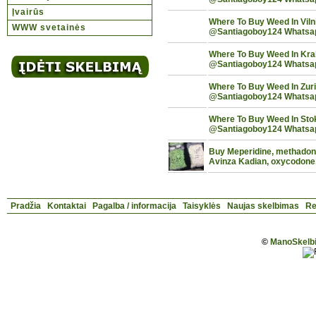
Įvairūs
Where To Buy Weed In Viln
WWW svetainės
@Santiagoboy124 Whatsa
Where To Buy Weed In Kra
@Santiagoboy124 Whatsa
Where To Buy Weed In Zuri
@Santiagoboy124 Whatsa
Where To Buy Weed In Sto
@Santiagoboy124 Whatsa
Buy Meperidine, methadon
Avinza Kadian, oxycodone,
Pradžia
Kontaktai
Pagalba / informacija
Taisyklės
Naujas skelbimas
Re
©
ManoSkelbi