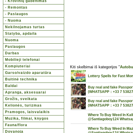
- Krovinių gabenimas
- Remontas
- Paslaugos
- Nuoma
Nekilnojamas turtas
Statyba, apdaila
Nuoma
Paslaugos
Darbas
Mobilieji telefonai
Kompiuteriai
Kiti skelbimai iš kategorijos "
Autobu
Garso/vaizdo aparatūra
Lottery Spells for Fast 
Buitinė technika
Baldai
Buy real and fake Passport
(WHATSAPP：+33 7 53827
Apranga, aksesuarai
Grožis, sveikata
Buy real and fake Passport
Kelionės, turizmas
(WHATSAPP：+33 7 53827
Pramogos, laisvalaikis
Where To Buy Weed In Kal
Muzika, filmai, knygos
@Santiagoboy124 Whatsa
Fauna/flora
Where To Buy Weed In Maze
Dovanoja
@Santiagoboy124 Whatsa