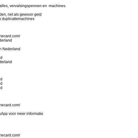
n alles, vervalsingspennen en -machines.
rden, net als gewoon geld
n duplicatiemachines
onecard.com/
derland
in Nederland
nd
derland
nd
nd
nd
onecard.com/
sApp voor meer informatie
onecard.com/