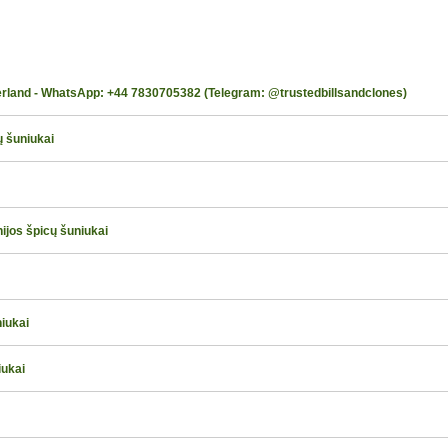
erland - WhatsApp: +44 7830705382 (Telegram: @trustedbillsandclones)
ų šuniukai
jos špicų šuniukai
niukai
iukai