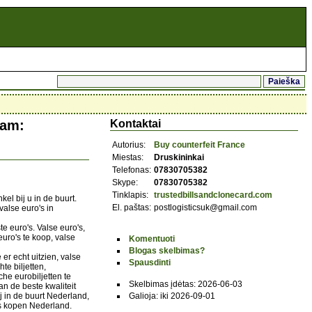
ram:
Kontaktai
Autorius:
Buy counterfeit France
Miestas:
Druskininkai
Telefonas:
07830705382
Skype:
07830705382
Tinklapis:
trustedbillsandclonecard.com
l bij u in de buurt.
El. paštas:
postlogisticsuk@gmail.com
alse euro's in
e euro's. Valse euro's,
 euro's te koop, valse
Komentuoti
Blogas skelbimas?
e er echt uitzien, valse
Spausdinti
te biljetten,
che eurobiljetten te
Skelbimas įdėtas: 2026-06-03
n de beste kwaliteit
j in de buurt Nederland,
Galioja: iki 2026-09-01
's kopen Nederland.