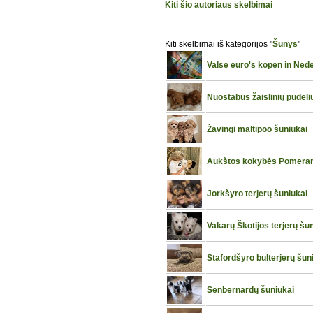
Kiti šio autoriaus skelbimai
Kiti skelbimai iš kategorijos "
Šunys
"
Valse euro's kopen in Ned
Nuostabūs žaislinių pudeli
Žavingi maltipoo šuniukai
Aukštos kokybės Pomerani
Jorkšyro terjerų šuniukai
Vakarų Škotijos terjerų šu
Stafordšyro bulterjerų šun
Senbernardų šuniukai