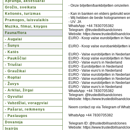
Apranga, aksesuarai
- Onze biljetten/bankbiljetten omzeile
Grožis, sveikata
Kelionės, turizmas
- Kan in banken en elders gebruikt wo
- Wij hebben de beste hologrammen e
Pramogos, laisvalaikis
- UV: JA
WhatsApp: +44 7830705382
Muzika, filmai, knygos
Telegram: @trustedbillsandclones
Fauna/flora
Website: https://www.trustedbillsandcl
EURO - Koop valse eurobiljetten in Ne
- Augalai
- Šunys
EURO - Koop valse eurobankbiljetten 
- Katės
EURO - Valse eurobiljetten in Nederla
- Paukščiai
EURO - Koop valse eurobiljetten in Ne
EURO - Valse euro's in Nederland
- Triušiai
EURO - Eurobiljetten in Nederland
EURO - Valse euro's in Nederland
- Graužikai
EURO - Valse eurobiljetten in Nederla
- Ropliai
EURO - Valse eurobiljetten in Nederla
EURO - Valse eurobiljetten in Nederla
- Žuvys
EURO - Valse euro's in Nederland
- Arkliai, žirgai
WhatsApp: +44 7830705382
Telegram: @trustedbillsandclones
- Gyvuliai
Website: https://www.trustedbillsandcl
- Vabzdžiai, voragyviai
Neem contact op via Telegram of What
- Pašarai, reikmenys
WhatsApp +44 7830705382
- Paslaugos
Dovanoja
Telegram ID: @trustedbillsandclones
Website: https://www.trustedbillsandcl
Įvairūs