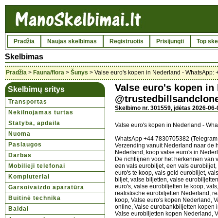
Pradžia
Naujas skelbimas
Registruotis
Prisijungti
Top ske
Skelbimas
Pradžia
>
Fauna/flora
>
Šunys
> Valse euro's kopen in Nederland - WhatsApp:
Valse euro's kopen in
Skelbimų sritys
@trustedbillsandclon
Transportas
Skelbimo nr. 301559, įdėtas 2026-06-0
Nekilnojamas turtas
Statyba, apdaila
Valse euro's kopen in Nederland - Wh
Nuoma
WhatsApp +44 7830705382 (Telegram: @tr
Paslaugos
Verzending vanuit Nederland naar de he
Nederland, koop valse euro's in Nederl
Darbas
De richtlijnen voor het herkennen van 
Mobilieji telefonai
een vals eurobiljet, een vals eurobiljet,
euro's te koop, vals geld eurobiljet, val
Kompiuteriai
biljet, valse biljetten, valse eurobiljett
euro's, valse eurobiljetten te koop, val
Garso/vaizdo aparatūra
realistische eurobiljetten Nederland, re
Buitinė technika
koop, Valse euro's kopen Nederland, V
online, Valse eurobankbiljetten kopen i
Baldai
Valse eurobiljetten kopen Nederland, V