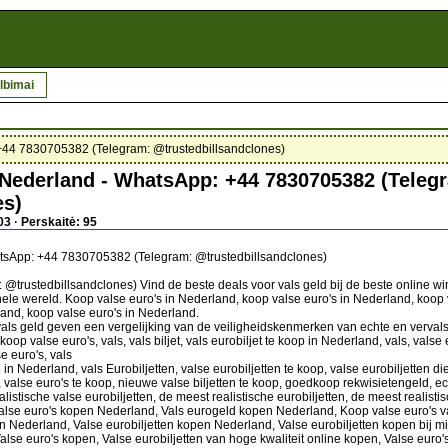
lbimai
 +44 7830705382 (Telegram: @trustedbillsandclones)
 Nederland - WhatsApp: +44 7830705382 (Teleg
es)
3 · Perskaitė: 95
atsApp: +44 7830705382 (Telegram: @trustedbillsandclones)
ustedbillsandclones) Vind de beste deals voor vals geld bij de beste online winke
le wereld. Koop valse euro's in Nederland, koop valse euro's in Nederland, koop v
and, koop valse euro's in Nederland.
vals geld geven een vergelijking van de veiligheidskenmerken van echte en vervalst
 koop valse euro's, vals, vals biljet, vals eurobiljet te koop in Nederland, vals, valse
se euro's, vals
en in Nederland, vals Eurobiljetten, valse eurobiljetten te koop, valse eurobiljetten di
s, valse euro's te koop, nieuwe valse biljetten te koop, goedkoop rekwisietengeld, ech
alistische valse eurobiljetten, de meest realistische eurobiljetten, de meest realistis
alse euro's kopen Nederland, Vals eurogeld kopen Nederland, Koop valse euro's va
n Nederland, Valse eurobiljetten kopen Nederland, Valse eurobiljetten kopen bij mi
alse euro's kopen, Valse eurobiljetten van hoge kwaliteit online kopen, Valse euro