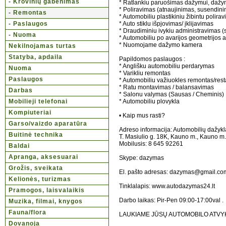
- Krovinių gabenimas
* Ratlankiu paruošimas dažymui, daž
* Poliravimas (atnaujinimas, susendin
- Remontas
* Automobiliu plastikiniu žibintu polir
- Paslaugos
* Auto stiklu išpjovimas/ įklijavimas
* Draudiminiu ivykiu administravimas
- Nuoma
* Automobiliu po avarijos geometrijos 
* Nuomojame dažymo kamera
Nekilnojamas turtas
Statyba, apdaila
Papildomos paslaugos :
* Anglišku automobiliu perdarymas
Nuoma
* Varikliu remontas
Paslaugos
* Automobiliu važiuokles remontas/rest
* Ratu montavimas / balansavimas
Darbas
* Salonu valymas (Sausas / Cheminis)
Mobilieji telefonai
* Automobiliu plovykla
Kompiuteriai
• Kaip mus rasti?
Garso/vaizdo aparatūra
Adreso informacija: Automobilių dažykla
Buitinė technika
T. Masiulio g. 18K, Kauno m., Kauno m.
Mobilusis: 8 645 92261
Baldai
Apranga, aksesuarai
Skype: dazymas
Grožis, sveikata
El. pašto adresas: dazymas@gmail.co
Kelionės, turizmas
Tinklalapis: www.autodazymas24.lt
Pramogos, laisvalaikis
Darbo laikas: Pir-Pen 09:00-17:00val .
Muzika, filmai, knygos
Fauna/flora
LAUKIAME JŪSŲ AUTOMOBILO ATVY
Dovanoja