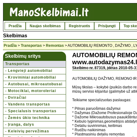
Pradžia
Naujas skelbimas
Registruotis
Prisijungti
Top ske
Skelbimas
Pradžia
>
Transportas
>
Remontas
> AUTOMOBILIŲ REMONTO , DAŽYMO , LY
AUTOMOBILIŲ REMON
Skelbimų sritys
www.autodazymas24.l
Transportas
Skelbimo nr. 87319, įdėtas 2010-05-3
- Lengvieji automobiliai
- Krovininiai automobiliai
AUTOMOBILIŲ DAŽYMO, REMONO IR
- Autobusai, mikroautobusai
Mūsų tikslas – kokybė (puikūs darbo rezu
- Motociklai, motoroleriai
mūsų serviso klijantui (galimybė už atli
- Dviračiai
Teikiame specializuotas paslaugas:
- Vandens transportas
* Pilnas paruošimas dažymui
- Specialusis transportas
* Dažymas (Dažome Profesionalioje 
* Dažome Mikroautobusus paaukštintus 
- Žemės ūkio technika
* Kebulo lyginimas,geometrijos atstat
- Įranga, dalys
* Detaliu suvirinimas, keitimas
* Rudžiu naikinimas
- Keleivių pervežimas
* Plastmasiniu detaliu remontas