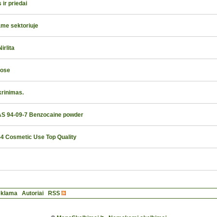
ir priedai
ame sektoriuje
rlita
uose
krinimas.
CAS 94-09-7 Benzocaine powder
4 Cosmetic Use Top Quality
klama
Autoriai
RSS