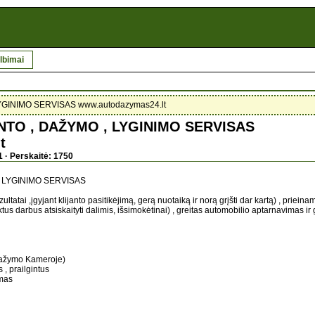
lbimai
GINIMO SERVISAS www.autodazymas24.lt
TO , DAŽYMO , LYGINIMO SERVISAS
t
1 · Perskaitė: 1750
 LYGINIMO SERVISAS
ltatai ,įgyjant klijanto pasitikėjimą, gerą nuotaiką ir norą grįšti dar kartą) , priei
ktus darbus atsiskaityti dalimis, išsimokėtinai) , greitas automobilio aptarnavimas ir
Dažymo Kameroje)
, prailgintus
ymas