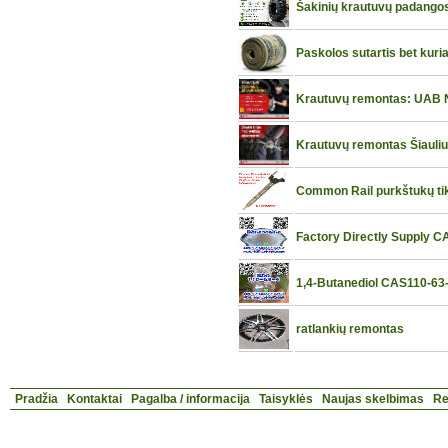
Šakinių krautuvų padangos 
Paskolos sutartis bet kuri
Krautuvų remontas: UAB Ni
Krautuvų remontas Šiauli
Common Rail purkštukų ti
Factory Directly Supply 
1,4-Butanediol CAS110-63-
ratlankių remontas
Pradžia
Kontaktai
Pagalba / informacija
Taisyklės
Naujas skelbimas
Re