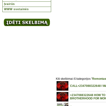
Įvairūs
WWW svetainės
Kiti skelbimai iš kategorijos "
Remonta
CALL+2347088322648 I 
+2347088322648 HOW TO 
BROTHERHOOD FOR MO