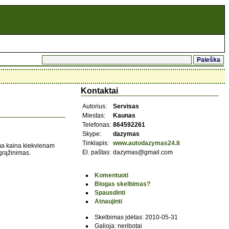
Kontaktai
Autorius:
Servisas
Miestas:
Kaunas
Telefonas:
864592261
Skype:
dazymas
Tinklapis:
www.autodazymas24.lt
nama kaina kiekvienam
El. paštas:
dazymas@gmail.com
 grąžinimas.
Komentuoti
Blogas skelbimas?
Spausdinti
Atnaujinti
Skelbimas įdėtas: 2010-05-31
Galioja: neribotai