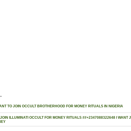
s
"
WANT TO JOIN OCCULT BROTHERHOOD FOR MONEY RITUALS IN NIGERIA
JOIN ILLUMINATI OCCULT FOR MONEY RITUALS ##+2347088322648 I WANT 
NEY