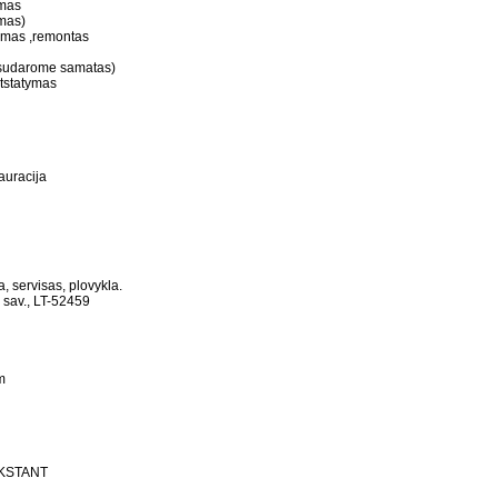
ymas
imas)
avimas ,remontas
 (sudarome samatas)
atstatymas
auracija
, servisas, plovykla.
 sav., LT-52459
m
KSTANT