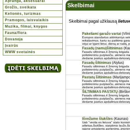
Apranga, aksesuarai
Skelbimai
Grožis, sveikata
Kelionės, turizmas
Pramogos, laisvalaikis
Skelbimai pagal užklausą
lietu
Muzika, filmai, knygos
Fauna/flora
Pakeliami garažo vartai
(Viln
Europos standartus atitinkantys sekc
Dovanoja
reikalavimus. kartu su patikima gar
vėjui ar lyjant lietui, dieną ar naktį,
Įvairūs
Fasadų (namu)šiltinimas
(Ka
WWW svetainės
Fasadu siltinimas.4 žmonių brigada di
polistireniniu putplasčiu, akmens ma
dedame įvairius apdailinius-dekoratyvi
Fasadų šiltinimas
(Alytus)
Fasadu siltinimas.4 žmonių brigada di
polistireniniu putplasčiu, akmens ma
dedame įvairius apdailinius-dekoratyvi
Pastatų šiltinimas
(Marijampo
Fasadu siltinimas.4 žmonių brigada di
polistireniniu putplasčiu, akmens ma
dedame įvairius apdailinius-dekoratyvi
ŠILTINIMAS PASTATŲ
(Biršto
Fasadu siltinimas.4 žmonių brigada di
polistireniniu putplasčiu, akmens ma
dedame įvairius apdailinius-dekoratyvi
Išvežame šiukšles
(Kaunas)
Uab "veolia es lietuva" stato kontei
atliekas,šiukšles. statybinio laužo,š
rajone privatiems asmenims, įmonėm