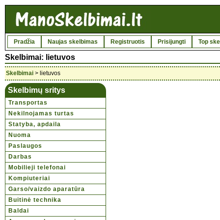
Pradžia
Naujas skelbimas
Registruotis
Prisijungti
Top ske
Skelbimai: lietuvos
Skelbimai
> lietuvos
Skelbimų sritys
Transportas
Nekilnojamas turtas
Statyba, apdaila
Nuoma
Paslaugos
Darbas
Mobilieji telefonai
Kompiuteriai
Garso/vaizdo aparatūra
Buitinė technika
Baldai