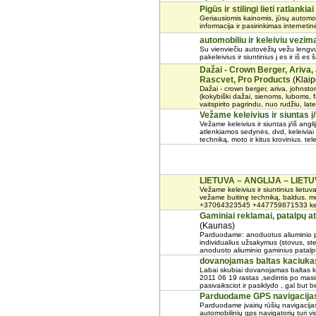
Pigūs ir stilingi lieti ratlankiai
Geriausiomis kainomis, jūsų automobi
informacija ir pasirinkimas interneti
automobiliu ir keleiviu vezim
Su vienviečiu autovėžių vežu lengvuo
pakeleivius ir siuntinius į es ir iš 
Dažai - Crown Berger, Ariva
Rascvet, Pro Products
(Klaip
Dažai - crown berger, ariva, johnsto
(kokybiški dažai, sienoms, luboms,
vaitspirito pagrindu, nuo rudžiu, latek
Vežame keleivius ir siuntas į/
Vežame keleivius ir siuntas į/iš an
atlenkiamos sedynės, dvd, keleiviai
techniką, moto ir kitus krovinius. tele
LIETUVA – ANGLIJA – LIET
Vežame keleivius ir siuntinius lietuva 
vežame buitinę techniką, baldus, mot
+37064323545 +447759871533 kel
Gaminiai reklamai, patalpų 
(Kaunas)
Parduodame: anoduotus aliuminio pro
individualius užsakymus (stovus, ste
anoduoto aliuminio gaminius patalpų 
dovanojamas baltas kaciuka
Labai skubiai dovanojamas baltas 
2011 06 19 rastas ,sedintis po masina
pasivaiksciot ir pasiklydo , gal but be
Parduodame GPS navigacija
Parduodame įvairių rūšių navigacija
automobilinių gps navigatorių turi vid