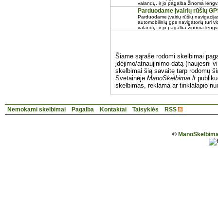
valandų. ir jo pagalba žinoma lengvai
Parduodame įvairių rūšių GPS
Parduodame įvairių rūšių navigacija
automobilinių gps navigatorių turi vid
valandų. ir jo pagalba žinoma lengvai
Šiame sąraše rodomi skelbimai pag
įdėjimo/atnaujinimo datą (naujesni vi
skelbimai šią savaitę tarp rodomų š
Svetainėje
ManoSkelbimai.lt
publik
skelbimas, reklama ar tinklalapio nu
Nemokami skelbimai
Pagalba
Kontaktai
Taisyklės
RSS
©
ManoSkelbimai