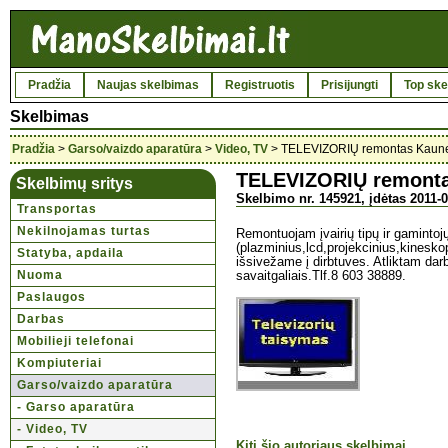
Pradžia
Naujas skelbimas
Registruotis
Prisijungti
Top ske
Skelbimas
Pradžia
>
Garso/vaizdo aparatūra
>
Video, TV
> TELEVIZORIŲ remontas Kaun
TELEVIZORIŲ remont
Skelbimų sritys
Skelbimo nr. 145921, įdėtas 2011-0
Transportas
Nekilnojamas turtas
Remontuojam įvairių tipų ir gamintojų
(plazminius,lcd,projekcinius,kinesk
Statyba, apdaila
išsivežame į dirbtuves. Atliktam darb
Nuoma
savaitgaliais.Tlf.8 603 38889.
Paslaugos
Darbas
Mobilieji telefonai
Kompiuteriai
Garso/vaizdo aparatūra
- Garso aparatūra
- Video, TV
Kiti šio autoriaus skelbimai