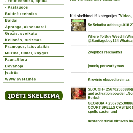
- Fototechnika, optika
- Paslaugos
Buitinė technika
Kiti skelbimai iš kategorijos "
Video,
Baldai
5c 5cladba adbb sgt-018 2
Apranga, aksesuarai
Grožis, sveikata
Where To Buy Weed In Wint
Kelionės, turizmas
@Santiagoboy124 Whatsa
Pramogos, laisvalaikis
Žvejybos reikmenys
Muzika, filmai, knygos
Fauna/flora
Įmonių pertvarkymas
Dovanoja
Įvairūs
WWW svetainės
Krovinių ekspedijavimas
SLOUGH+ 256702530886((N
and activation powder ..No
Berksh
GEORGIA + 25670253088
COURT SPELLS CASTER }+
spells caster and
nestandartiniai virtuves ba