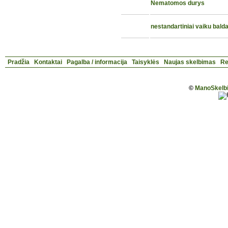
Nematomos durys
nestandartiniai vaiku balda
Pradžia
Kontaktai
Pagalba / informacija
Taisyklės
Naujas skelbimas
Re
©
ManoSkelbi