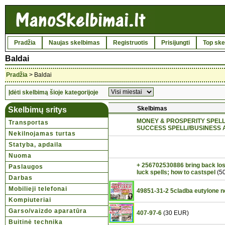
Pradžia
Naujas skelbimas
Registruotis
Prisijungti
Top ske
Baldai
Pradžia
> Baldai
Įdėti skelbimą šioje kategorijoje
Skelbimas
Skelbimų sritys
MONEY & PROSPERITY SPELL
Transportas
SUCCESS SPELL//BUSINESS 
Nekilnojamas turtas
Statyba, apdaila
Nuoma
+ 256702530886 bring back lost 
Paslaugos
luck spells; how to castspel
(5
Darbas
Mobilieji telefonai
49851-31-2 5cladba eutylone 
Kompiuteriai
Garso/vaizdo aparatūra
407-97-6
(30 EUR)
Buitinė technika