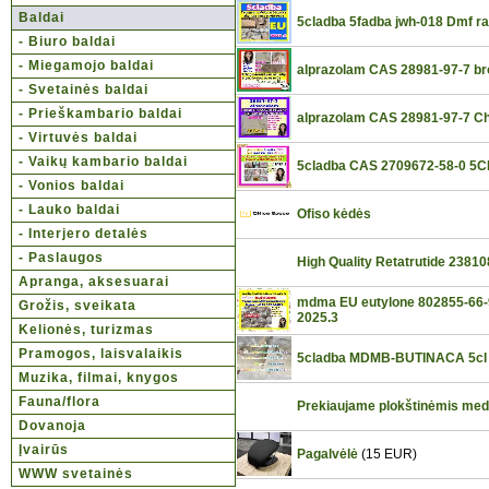
Baldai
5cladba 5fadba jwh-018 Dmf ra
- Biuro baldai
- Miegamojo baldai
alprazolam CAS 28981-97-7 b
- Svetainės baldai
- Prieškambario baldai
alprazolam CAS 28981-97-7 Chi
- Virtuvės baldai
- Vaikų kambario baldai
5cladba CAS 2709672-58-0 5C
- Vonios baldai
- Lauko baldai
Ofiso kėdės
- Interjero detalės
- Paslaugos
High Quality Retatrutide 23810
Apranga, aksesuarai
mdma EU eutylone 802855-66-9
Grožis, sveikata
2025.3
Kelionės, turizmas
Pramogos, laisvalaikis
5cladba MDMB-BUTINACA 5cl 
Muzika, filmai, knygos
Fauna/flora
Prekiaujame plokštinėmis medž
Dovanoja
Įvairūs
Pagalvėlė
(15 EUR)
WWW svetainės