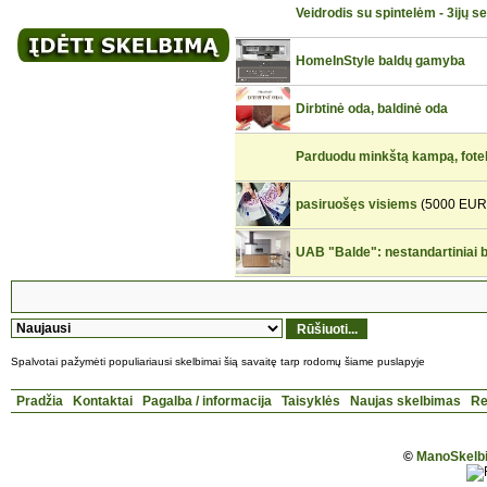
Veidrodis su spintelėm - 3ijų 
HomeInStyle baldų gamyba
Dirbtinė oda, baldinė oda
Parduodu minkštą kampą, fotel
pasiruošęs visiems
(5000 EUR
UAB "Balde": nestandartiniai b
Spalvotai pažymėti populiariausi skelbimai šią savaitę tarp rodomų šiame puslapyje
Pradžia
Kontaktai
Pagalba / informacija
Taisyklės
Naujas skelbimas
Re
©
ManoSkelbi