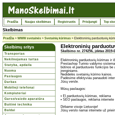
Pradžia
Naujas skelbimas
Registruotis
Prisijungti
Top ske
Skelbimas
Pradžia
>
WWW svetainės
>
Svetainių kūrimas
> Elektroninių parduotuvių kūr
Elektroninių parduotu
Skelbimų sritys
Skelbimo nr. 274256, įdėtas 2019-0
Transportas
Nekilnojamas turtas
Elektroninių parduotuvių kūrimas ir 
Prestashop Turinio valdymo sistema.
Statyba, apdaila
būtinos el.parduotuvės funkcijos be
Nuoma
įrenginiams.
Nedidelės svetainių kūrimo kainos.
Paslaugos
Padėsime efektyviau panaudoti inter
Jūsų versle.
Darbas
Mobilieji telefonai
Mūsų paslaugos:
Kompiuteriai
• El.parduotuvių kūrimas, reklama
Garso/vaizdo aparatūra
• SEO paslaugos, reklama internete
Buitinė technika
Dirbame visoje Lietuvoje!
Baldai
Jūsų verslo namai internete už prie