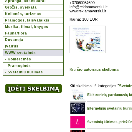
Apranga, aksesuarai
+37060064690
info@reklamaverslui.lt
Grožis, sveikata
www.reklamaverslui.lt
Kelionės, turizmas
Kaina:
100 EUR
Pramogos, laisvalaikis
Muzika, filmai, knygos
Fauna/flora
Dovanoja
Įvairūs
WWW svetainės
- Komercinės
- Pramoginės
Kiti šio autoriaus skelbimai
- Svetainių kūrimas
Kiti skelbimai iš kategorijos "
Svetai
Elektroninių parduotuvių 
Internetinių svetainių kūr
Svetainių kūrimas, priežiū