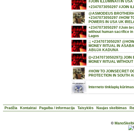
#JOIN ILLUMINATI IN US
+2347073050297 #JOIN I
@ASMODEUS BROTHERH
+2347073050297 #HOW T
POWERS IN USA UK IRE
+2347073050297 #Join brot
without human sacrifice i
Lagos
;; +2347073050297 @HOW
MONEY RITUAL IN ASAB
ABUJA KADUNA
((+2347073050297)) JO
MONEY RITUAL WITHOUT
#HOW TO JOINSECRET O
PROTECTION IN SOUTH A
Interneto tinklapių kūrima
Pradžia
Kontaktai
Pagalba / informacija
Taisyklės
Naujas skelbimas
Re
©
ManoSkelbi