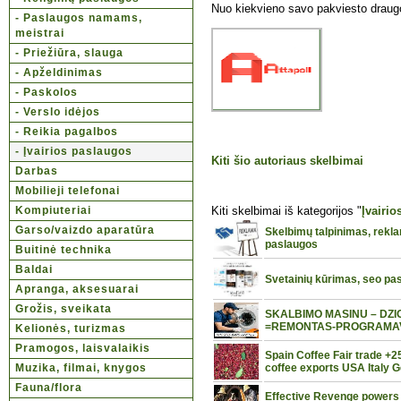
Nuo kiekvieno savo pakviesto draug
- Paslaugos namams,
meistrai
- Priežiūra, slauga
- Apželdinimas
- Paskolos
- Verslo idėjos
- Reikia pagalbos
- Įvairios paslaugos
Kiti šio autoriaus skelbimai
Darbas
Mobilieji telefonai
Kompiuteriai
Kiti skelbimai iš kategorijos "
Įvairi
Garso/vaizdo aparatūra
Skelbimų talpinimas, rekl
paslaugos
Buitinė technika
Baldai
Svetainių kūrimas, seo pa
Apranga, aksesuarai
Grožis, sveikata
SKALBIMO MASINU – DZI
=REMONTAS-PROGRAMAVIM
Kelionės, turizmas
Pramogos, laisvalaikis
Spain Coffee Fair trade 
Muzika, filmai, knygos
coffee exports USA Italy
Fauna/flora
Effective Revenge powers