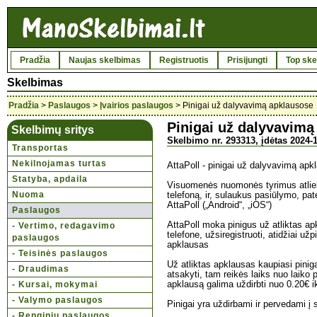
Pradžia
Naujas skelbimas
Registruotis
Prisijungti
Top ske
Skelbimas
Pradžia
>
Paslaugos
>
Įvairios paslaugos
> Pinigai už dalyvavimą apklausose
Pinigai už dalyvavimą
Skelbimų sritys
Skelbimo nr. 293313, įdėtas 2024-1
Transportas
Nekilnojamas turtas
AttaPoll - pinigai už dalyvavimą apk
Statyba, apdaila
Visuomenės nuomonės tyrimus atlieka
Nuoma
telefoną, ir, sulaukus pasiūlymo, pat
AttaPoll („Android“, „iOS“)
Paslaugos
AttaPoll moka pinigus už atliktas apkl
- Vertimo, redagavimo
telefone, užsiregistruoti, atidžiai užpild
paslaugos
apklausas
- Teisinės paslaugos
Už atliktas apklausas kaupiasi pinigai
- Draudimas
atsakyti, tam reikės laiks nuo laiko 
- Kursai, mokymai
apklausą galima uždirbti nuo 0.20€ i
- Valymo paslaugos
Pinigai yra uždirbami ir pervedami į 
- Renginių paslaugos