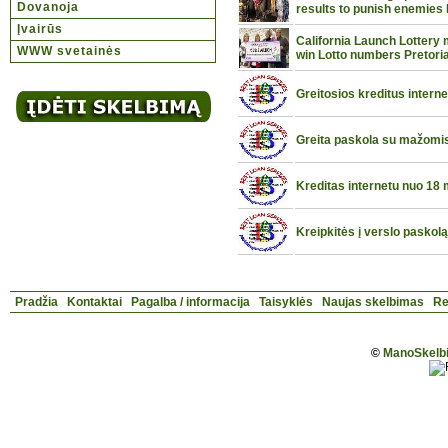
Dovanoja
results to punish enemies 
Įvairūs
California Launch Lotter
WWW svetainės
win Lotto numbers Pretor
Greitosios kreditus interne
Greita paskola su mažomi
Kreditas internetu nuo 18
Kreipkitės į verslo paskolą
Pradžia
Kontaktai
Pagalba / informacija
Taisyklės
Naujas skelbimas
Re
©
ManoSkelbi