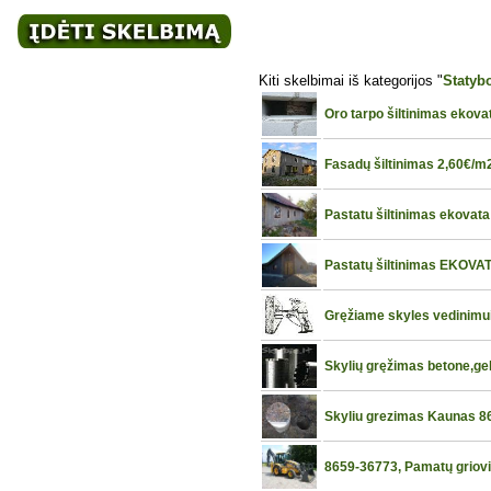
Kiti skelbimai iš kategorijos "
Statyb
Oro tarpo šiltinimas ekova
Fasadų šiltinimas 2,60€/m
Pastatu šiltinimas ekovata
Pastatų šiltinimas EKOVAT
Gręžiame skyles vedinimu
Skylių gręžimas betone,ge
Skyliu grezimas Kaunas 
8659-36773, Pamatų griovi