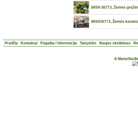
8659-36773, Žemės gręžimo
865936773, Žemės kasimo d
Pradžia
Kontaktai
Pagalba / informacija
Taisyklės
Naujas skelbimas
Re
©
ManoSkelbi