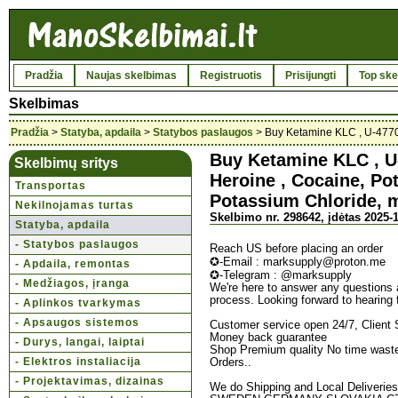
Pradžia
Naujas skelbimas
Registruotis
Prisijungti
Top ske
Skelbimas
Pradžia
>
Statyba, apdaila
>
Statybos paslaugos
> Buy Ketamine KLC , U-47700
Buy Ketamine KLC , U
Skelbimų sritys
Heroine , Cocaine, Po
Transportas
Potassium Chloride, 
Nekilnojamas turtas
Skelbimo nr. 298642, įdėtas 2025-1
Statyba, apdaila
- Statybos paslaugos
Reach US before placing an order
✪-Email : marksupply@proton.me
- Apdaila, remontas
✪-Telegram : @marksupply
- Medžiagos, įranga
We're here to answer any questions 
process. Looking forward to hearing 
- Aplinkos tvarkymas
- Apsaugos sistemos
Customer service open 24/7, Client S
Money back guarantee
- Durys, langai, laiptai
Shop Premium quality No time waster
- Elektros instaliacija
Orders..
- Projektavimas, dizainas
We do Shipping and Local Delive