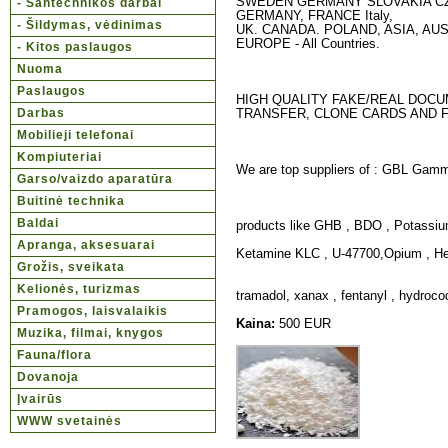
SWEDEN GERMANY SLOVAKIA C
- Santechnikos darbai
GERMANY, FRANCE Italy,
- Šildymas, vėdinimas
UK. CANADA. POLAND, ASIA, AU
EUROPE - All Countries.
- Kitos paslaugos
Nuoma
Paslaugos
HIGH QUALITY FAKE/REAL DOC
Darbas
TRANSFER, CLONE CARDS AND 
Mobilieji telefonai
Kompiuteriai
We are top suppliers of : GBL Gamm
Garso/vaizdo aparatūra
Buitinė technika
Baldai
products like GHB , BDO , Potassiu
Apranga, aksesuarai
Ketamine KLC , U-47700,Opium , Her
Grožis, sveikata
Kelionės, turizmas
tramadol, xanax , fentanyl , hydroc
Pramogos, laisvalaikis
Kaina:
500 EUR
Muzika, filmai, knygos
Fauna/flora
Dovanoja
Įvairūs
WWW svetainės