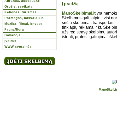
Apranga, aksesuarai
Į pradžią
Grožis, sveikata
Kelionės, turizmas
ManoSkelbimai.lt
yra nemoka
Skelbimus gali talpinti visi no
Pramogos, laisvalaikis
sričių skelbimai: transportas, 
Muzika, filmai, knygos
tinklapių reklama ir kt. Skelbi
Fauna/flora
užsiregistravę skelbimų autori
Dovanoja
ištrinti, pratęsti galiojimą, iškel
Įvairūs
WWW svetainės
ManoSkelbim