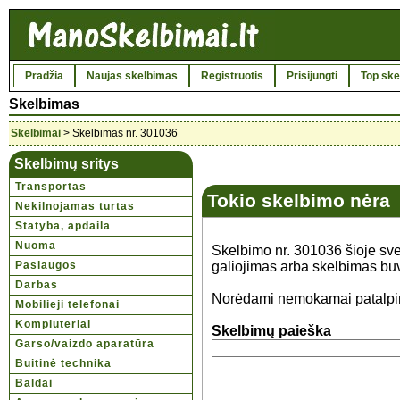
Pradžia
Naujas skelbimas
Registruotis
Prisijungti
Top ske
Skelbimas
Skelbimai
> Skelbimas nr. 301036
Skelbimų sritys
Transportas
Tokio skelbimo nėra
Nekilnojamas turtas
Statyba, apdaila
Nuoma
Skelbimo nr. 301036 šioje svet
Paslaugos
galiojimas arba skelbimas buvo
Darbas
Norėdami nemokamai patalpin
Mobilieji telefonai
Kompiuteriai
Skelbimų paieška
Garso/vaizdo aparatūra
Buitinė technika
Baldai