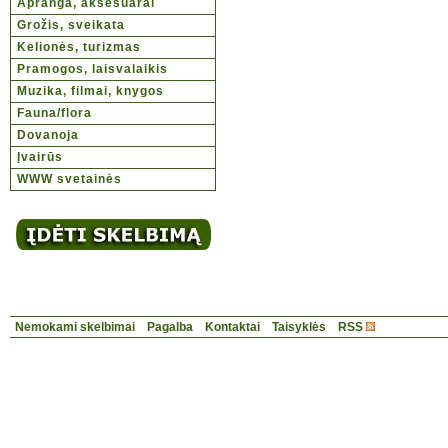
Apranga, aksesuarai
Grožis, sveikata
Kelionės, turizmas
Pramogos, laisvalaikis
Muzika, filmai, knygos
Fauna/flora
Dovanoja
Įvairūs
WWW svetainės
Nemokami skelbimai
Pagalba
Kontaktai
Taisyklės
RSS