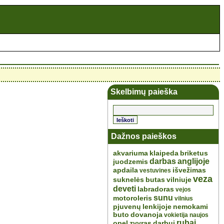
Skelbimų paieška
Dažnos paieškos
akvariuma
klaipeda
briketus
darbas
anglijoje
juodzemis
apdaila
išvežimas
vestuvines
veza
suknelės
butas
vilniuje
deveti
labradoras
vejos
sunu
motoroleris
vilnius
pjuvenų
lenkijoje
nemokami
buto
dovanoja
vokietija
naujos
rubai
opel
zvyras
darbui