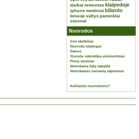
klaipedoje
darbai
remontas
biliardo
iphone
mediniai
valtys
paminklai
lietuvoje
vazonai
Nuorodos
Geri skelbimai
Nuorodų katalogas
Dainos
Youtube videoklipų atsisiuntimas
Proxy serveriai
Nemokama failų talpykla
Nemokamas svetainių talpinimas
Keičiamės nuorodomis?