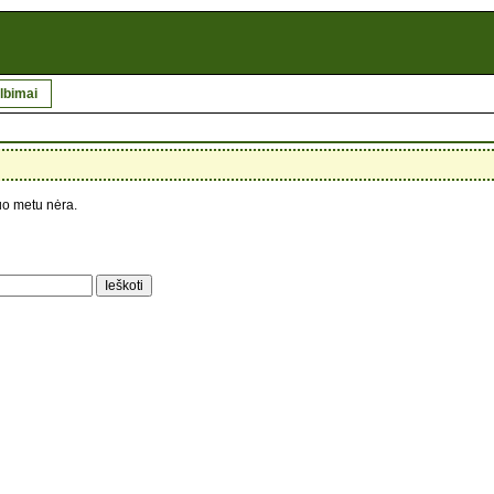
lbimai
uo metu nėra.