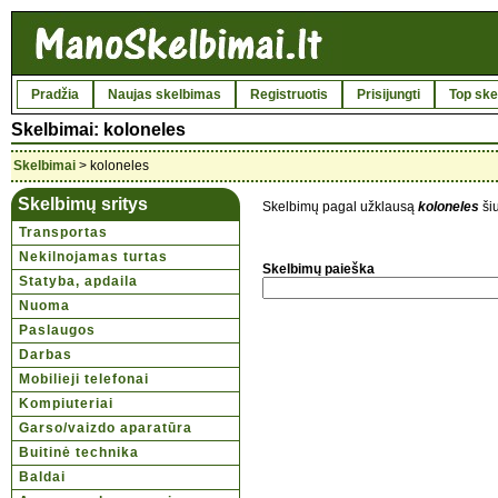
Pradžia
Naujas skelbimas
Registruotis
Prisijungti
Top ske
Skelbimai: koloneles
Skelbimai
> koloneles
Skelbimų sritys
Skelbimų pagal užklausą
koloneles
ši
Transportas
Nekilnojamas turtas
Skelbimų paieška
Statyba, apdaila
Nuoma
Paslaugos
Darbas
Mobilieji telefonai
Kompiuteriai
Garso/vaizdo aparatūra
Buitinė technika
Baldai