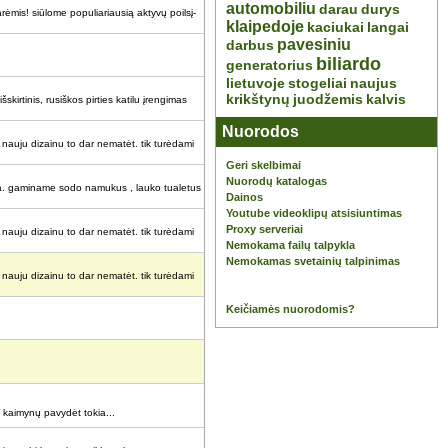
automobiliu
darau
durys
ėmis! siūlome populiariausią aktyvų poilsį-
klaipedoje
kaciukai
langai
pavesiniu
darbus
biliardo
generatorius
lietuvoje
stogeliai
naujus
krikštynų
juodžemis
kalvis
šskirtinis, rusiškos pirties katilu įrengimas
Nuorodos
į nauju dizainu to dar nematėt. tik turėdami
Geri skelbimai
Nuorodų katalogas
aila. gaminame sodo namukus , lauko tualetus
Dainos
Youtube videoklipų atsisiuntimas
Proxy serveriai
į nauju dizainu to dar nematėt. tik turėdami
Nemokama failų talpykla
Nemokamas svetainių talpinimas
į nauju dizainu to dar nematėt. tik turėdami
Keičiamės nuorodomis?
it kaimynų pavydėt tokia...