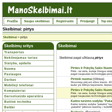
Pradžia
Naujas skelbimas
Registruotis
Prisijungti
Top ske
Skelbimai: pirtys
Skelbimai
> pirtys
Skelbimų sritys
Skelbimai
Transportas
Nekilnojamas turtas
Skelbimai pagal užklausą
pirtys
Statyba, apdaila
Pirties Ir Pokylių Salės Nuo
Nuoma
Pirtis - tai vieta, kurioje žmogus ats
Paslaugos
pagal naujausias technologijas įrengt
Pirttelė nuomai
(Vilnius)
Darbas
Išnuomoju pirtį ant ežero kranto. 40 
Mobilieji telefonai
lauke yra židinys kepsniams, lieptas
Pirties Ir Pokylių Salės Nuo
Kompiuteriai
Pirtis - tai vieta, kurioje žmogus ats
Garso/vaizdo aparatūra
pagal naujausias technologijas įrengt
Kaimo turizmo sodyba "Paka
Buitinė technika
Kaimo turizmo sodyba “pakalnė” kaun
Baldai
„pakalnė“ įsikūrusi raseinių r. kušeli