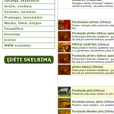
Baidarės.
(Raseiniai)
Apranga, aksesuarai
Išvargino miesto šurmulys? ieškote 
Grožis, sveikata
vandens turizmą . tai puikus būdas pai
Kelionės, turizmas
Pramogos, laisvalaikis
Parduodam pirtele
(Vilnius)
Muzika, filmai, knygos
Statau ir įrengiu pirtis parduodu pirtį
bei...
Fauna/flora
Parduodu pirties kibirus apsipi
Dovanoja
Parduodam drebules dailylente , gultu
šia pirtį jus priversit kaimynų pavydėt 
Įvairūs
PIRČIŲ GAMYBA
(Vilnius)
WWW svetainės
Www.pirtyslt.lt medzio apdirbimo pr
ir t.t gaminame standartinės pirtys 6
Parduodu pirties kibirus apsipi
Parduodam drebules dailylente , gultu
šia pirtį jus priversit kaimynų pavydėt 
pirties kibirai
(Vilnius)
Parduodam drebules dailylente , gultu
šia pirtį jus priversit kaimynų pavydėt 
Parduodu pirtį
(Vilnius)
Parduodu pirtį nauju dizainu to dar n
Rastiniai namai, pirtis
(Vilniu
Rastiniu namu statyba, nuo projekto i
Parduodu Medine pirtį
(Vilniu