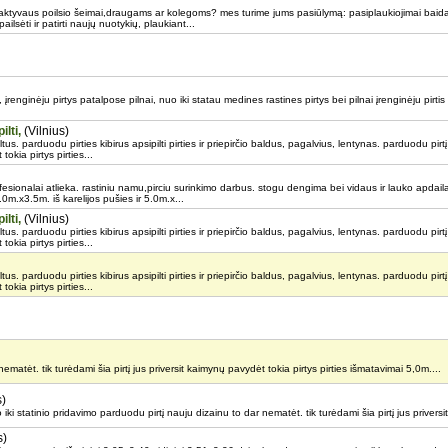
aktyvaus poilsio šeimai,draugams ar kolegoms? mes turime jums pasiūlymą: pasiplaukiojimai baidar
lsėti ir patirti naujų nuotykių, plaukiant...
, įrenginėju pirtys patalpose pilnai, nuo iki statau medines rastines pirtys bei pilnai įrenginėju pirtis i
lti,
(Vilnius)
s. parduodu pirties kibirus apsipilti pirties ir priepirčio baldus, pagalvius, lentynas. parduodu pirt
tokia pirtys pirties...
ofesionalai atlieka. rastiniu namu,pirciu surinkimo darbus. stogu dengima bei vidaus ir lauko apd
.0m.x3.5m. iš karelijos pušies ir 5.0m.x...
lti,
(Vilnius)
s. parduodu pirties kibirus apsipilti pirties ir priepirčio baldus, pagalvius, lentynas. parduodu pirt
tokia pirtys pirties...
s. parduodu pirties kibirus apsipilti pirties ir priepirčio baldus, pagalvius, lentynas. parduodu pirt
tokia pirtys pirties...
ematėt. tik turėdami šia pirtį jus priversit kaimynų pavydėt tokia pirtys pirties išmatavimai 5,0m....
s)
ki statinio pridavimo parduodu pirtį nauju dizainu to dar nematėt. tik turėdami šia pirtį jus privers
s)