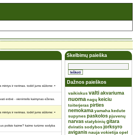
Skelbimų paieška
Dažnos paieškos
os mintys ir nerimas. todėl jums siūlome: •
valti
akvariuma
vaikiskus
nuoma
keiciu
nagų
ivati erdvė - vienintelis kaimynas ežeras.
pirties
toiterjeras
nemokama
yamaha
kedute
os mintys ir nerimas. todėl jums siūlome: •
paskolos
supynes
pjuvenų
narvas
gitara
statybinių
aus poilsio kaime? kaimo turizmo sodyba
jorksyro
dviratis
sodybos
aviganis
nauja
vokietija
opel