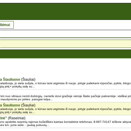
lbimai
ma Šiauliuose
(Šiauliai)
ipalaiduoja, jo siela sušyla, o kūnas tarsi atgimsta iš naujo. pirtyje paliekami rūpesčiai, pyktis, blog
ą pirtį • pokylių salę su...
km nuo vilniaus netoli dubingių. namelis stovi gražioje vietoje šlaite pačioje pakrantėje. visiškai pr
 maudynėms po pirties. patogiai telpa...
ma Šiauliuose
(Šiauliai)
ipalaiduoja, jo siela sušyla, o kūnas tarsi atgimsta iš naujo. pirtyje paliekami rūpesčiai, pyktis, blog
ą pirtį • pokylių salę su...
lnė"
(Raseiniai)
o apskritis raseinių rajonas kušeliškės kaimas kontaktinis telefonas: 8-687-74147 ieškote aktyv
škės km. jums siūlo: - jaukią pobuvių...