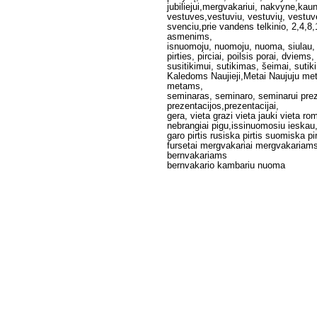
jubiliejui,mergvakariui, nakvyne,kau
vestuves,vestuviu, vestuvių, vestuv
svenciu,prie vandens telkinio, 2,4,
asmenims,
isnuomoju, nuomoju, nuoma, siulau,
pirties, pirciai, poilsis porai, dviem
susitikimui, sutikimas, šeimai, suti
Kaledoms Naujieji,Metai Naujuju me
metams,
seminaras, seminaro, seminarui prez
prezentacijos,prezentacijai,
gera, vieta grazi vieta jauki vieta ro
nebrangiai pigu,issinuomosiu ieskau
garo pirtis rusiska pirtis suomiska p
fursetai mergvakariai mergvakariams
bernvakariams
bernvakario kambariu nuoma