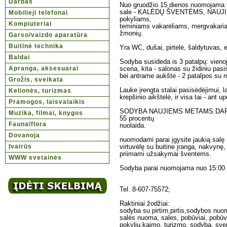
Darbas
Nuo gruodžio 15 dienos nuomojama vis
sale - KALĖDŲ ŠVENTĖMS, NAUJI
Mobilieji telefonai
pokyliams,
Kompiuteriai
teminiams vakarėliams, mergvakaria
žmonių.
Garso/vaizdo aparatūra
Buitinė technika
Yra WC, dušai, pirtelė, šaldytuvas, el
Baldai
Sodyba susideda is 3 patalpų: vienoj
Apranga, aksesuarai
scena, kita - salonas su židiniu pasi
bei antrame aukšte - 2 patalpos su
Grožis, sveikata
Lauke įrengta stalai pasisėdėjimui, 
Kelionės, turizmas
krepšinio aikštelė, ir visa tai - ant up
Pramogos, laisvalaikis
SODYBA NAUJIEMS METAMS DAR LAI
Muzika, filmai, knygos
55 procentų
Fauna/flora
nuolaida.
Dovanoja
nuomodami parai įgysite jaukią salę 
Įvairūs
virtuvėlę su buitine įranga, nakvynę
priimami užsakymai šventėms.
WWW svetainės
Sodyba parai nuomojama nuo 15:00 ik
Tel. 8-607-75572;
Raktiniai žodžiai:
sodyba su pirtim,pirtis,sodybos nuo
salės nuoma, sales, pobūviai, pobūv
pokylių,kaimo, turizmo, sodyba, sve