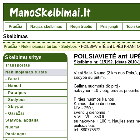
Pradžia
Naujas skelbimas
Registruotis
Prisijungti
Top ske
Skelbimas
Pradžia
>
Nekilnojamas turtas
>
Sodybos
> POILSIAVIETĖ ant UPĖS KRANTO
POILSIAVIETĖ ant U
Skelbimų sritys
Skelbimo nr. 115192, įdėtas 2010-1
Transportas
Nekilnojamas turtas
Visai šalia Kauno (2 km nuo Rokų), 
sodyba su pirtimi.
- Butai
- Namai
Galima nuomotis tik pirtį -
nakvynei - 10 vietų, erdvus priepirtis
- Patalpos
Pirties nuomos kainos
- Sodybos
Kainos: darbo dienomis
- Sklypai
I-IV - 250lt,
švenčių dienomis ir
- Garažai
V-VI - VII - 350 lt,
Statyba, apdaila
su nakvyne + 100 lt. Naujiesiems m
poilsiaviete.
Nuoma
tel. 860775572
Paslaugos