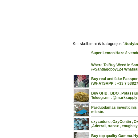
Kiti skelbimai iš kategorijos "
Sodyb
Super Lemon Haze à vend
Where To Buy Weed In Sa
@Santiagoboy124 Whatsa
Buy real and fake Passport
(WHATSAPP：+33 7 53827
Buy GHB , BDO , Potassium
Teleegram : @marksupply
Parduodamas investicinis 
mieste.
oxycodone, OxyContin , Ox
,Aderrall, xanax , cough s
Buy top quality Gamma-Hy