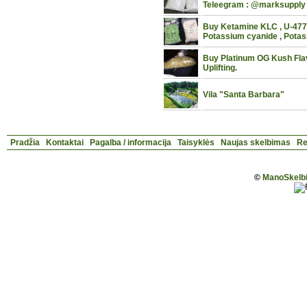
Teleegram : @marksupply
Buy Ketamine KLC , U-4770
Potassium cyanide , Potas
Buy Platinum OG Kush Flav
Uplifting.
Vila "Santa Barbara"
Pradžia
Kontaktai
Pagalba / informacija
Taisyklės
Naujas skelbimas
Re
©
ManoSkelbi