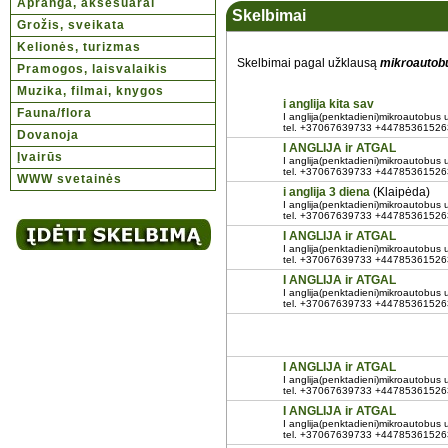
Apranga, aksesuarai
Skelbimai
Grožis, sveikata
Kelionės, turizmas
Skelbimai pagal užklausą
mikroautob
Pramogos, laisvalaikis
Muzika, filmai, knygos
i anglija kita sav
Fauna/flora
I anglija(penktadieni)mikroautobus u 
tel. +37067639733 +447853615263
Dovanoja
I ANGLIJA ir ATGAL
Įvairūs
I anglija(penktadieni)mikroautobus u 
tel. +37067639733 +447853615263
WWW svetainės
i anglija 3 diena
(Klaipėda)
I anglija(penktadieni)mikroautobus u 
tel. +37067639733 +447853615263
I ANGLIJA ir ATGAL
I anglija(penktadieni)mikroautobus u 
tel. +37067639733 +447853615263
I ANGLIJA ir ATGAL
I anglija(penktadieni)mikroautobus u 
tel. +37067639733 +447853615263
I ANGLIJA ir ATGAL
I anglija(penktadieni)mikroautobus u 
tel. +37067639733 +447853615263
I ANGLIJA ir ATGAL
I anglija(penktadieni)mikroautobus u 
tel. +37067639733 +447853615263