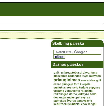
Skelbimų paieška
Dažnos paieškos
valti
mikroautobusai
akvariuma
juodzemis
padangos
supynės
moto
priauginimas
suni
stalas
golf
ezero
plungeje
ford
kvepalai
suniukus
vestuvių
kedute
supynes
vezame
vestuvems
ratlankiai
reikalingas
darbo
jorksyro
sodo
dovanoja
anglu
opel
zvyras
pamokos
žvyras
panevezyje
keturraciu
siuntiniai
xbox
langai