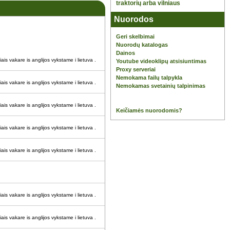
traktorių
arba
vilniaus
Nuorodos
Geri skelbimai
Nuorodų katalogas
Dainos
ais vakare is anglijos vykstame i lietuva .
Youtube videoklipų atsisiuntimas
Proxy serveriai
Nemokama failų talpykla
ais vakare is anglijos vykstame i lietuva .
Nemokamas svetainių talpinimas
ais vakare is anglijos vykstame i lietuva .
Keičiamės nuorodomis?
ais vakare is anglijos vykstame i lietuva .
ais vakare is anglijos vykstame i lietuva .
ais vakare is anglijos vykstame i lietuva .
ais vakare is anglijos vykstame i lietuva .