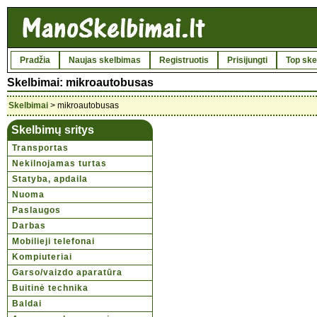
Pradžia
Naujas skelbimas
Registruotis
Prisijungti
Top ske
Skelbimai: mikroautobusas
Skelbimai
> mikroautobusas
Skelbimų sritys
Transportas
Nekilnojamas turtas
Statyba, apdaila
Nuoma
Paslaugos
Darbas
Mobilieji telefonai
Kompiuteriai
Garso/vaizdo aparatūra
Buitinė technika
Baldai