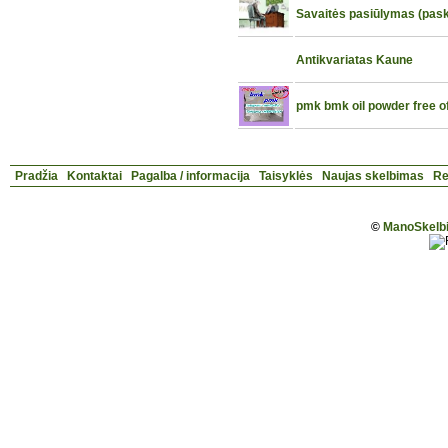
Savaitės pasiūlymas (pask
Antikvariatas Kaune
pmk bmk oil powder free o
Pradžia
Kontaktai
Pagalba / informacija
Taisyklės
Naujas skelbimas
Re
©
ManoSkelbi