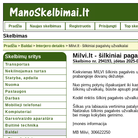
Pradžia
Naujas skelbimas
Registruotis
Prisijungti
Top ske
Skelbimas
Pradžia
>
Baldai
>
Interjero detalės
> Milvi.lt - šilkiniai pagalvių užvalkalai
Milvi.lt - šilkiniai pag
Skelbimų sritys
Skelbimo nr. 294193, įdėtas 2025-0
Transportas
Nekilnojamas turtas
Kiekvienas MILVI šilkinis pagalvės u
prabangioje dovanų dėžutėje.
Statyba, apdaila
Nuoma
Nuo pirmų potyrių išpakuojant iki k
šilkinių užvalkalų, būsite apsupti p
Paslaugos
Kodėl rinktis šilkinį pagalvės užvalk
Darbas
Mobilieji telefonai
Šilkas yra labiausia vertinima pata
Natūralus šilkinis pagalvės užvalkal
Kompiuteriai
bei miego kokybės gerinimo.
Garso/vaizdo aparatūra
Įmonės informacija
Buitinė technika
Baldai
MB Milvi, 306622250