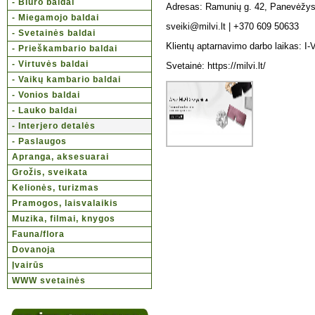
- Biuro baldai
Adresas: Ramunių g. 42, Panevėžys
- Miegamojo baldai
sveiki@milvi.lt | +370 609 50633
- Svetainės baldai
Klientų aptarnavimo darbo laikas: I-
- Prieškambario baldai
- Virtuvės baldai
Svetainė: https://milvi.lt/
- Vaikų kambario baldai
- Vonios baldai
- Lauko baldai
- Interjero detalės
- Paslaugos
Apranga, aksesuarai
Grožis, sveikata
Kelionės, turizmas
Pramogos, laisvalaikis
Muzika, filmai, knygos
Fauna/flora
Dovanoja
Įvairūs
WWW svetainės