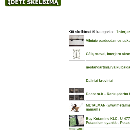
Kiti skelbimai iš kategorijos "
Interje
Vilniuje parduodamos pak
Gėlių stovai, interjero aks
nestandartiniai vaiku balda
Daliniai kroviniai
Decoera.lt – Rankų darbo
METALMAN (www.metalman.
namams
Buy Ketamine KLC , U-4770
Potassium cyanide , Potas