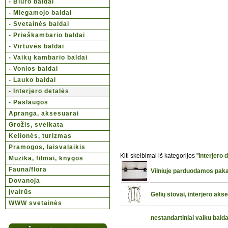
- Biuro baldai
- Miegamojo baldai
- Svetainės baldai
- Prieškambario baldai
- Virtuvės baldai
- Vaikų kambario baldai
- Vonios baldai
- Lauko baldai
- Interjero detalės
- Paslaugos
Apranga, aksesuarai
Grožis, sveikata
Kelionės, turizmas
Pramogos, laisvalaikis
Kiti skelbimai iš kategorijos "
Interjero 
Muzika, filmai, knygos
Fauna/flora
Vilniuje parduodamos pak
Dovanoja
Įvairūs
Gėlių stovai, interjero aks
WWW svetainės
nestandartiniai vaiku balda