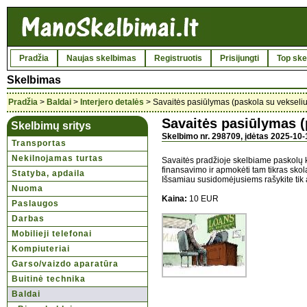
Pradžia
Naujas skelbimas
Registruotis
Prisijungti
Top ske
Skelbimas
Pradžia
>
Baldai
>
Interjero detalės
> Savaitės pasiūlymas (paskola su vekseliu
Savaitės pasiūlymas (
Skelbimų sritys
Skelbimo nr. 298709, įdėtas 2025-10-
Transportas
Nekilnojamas turtas
Savaitės pradžioje skelbiame paskolų k
finansavimo ir apmokėti tam tikras skol
Statyba, apdaila
Išsamiau susidomėjusiems rašykite tik
Nuoma
Kaina:
10 EUR
Paslaugos
Darbas
Mobilieji telefonai
Kompiuteriai
Garso/vaizdo aparatūra
Buitinė technika
Baldai