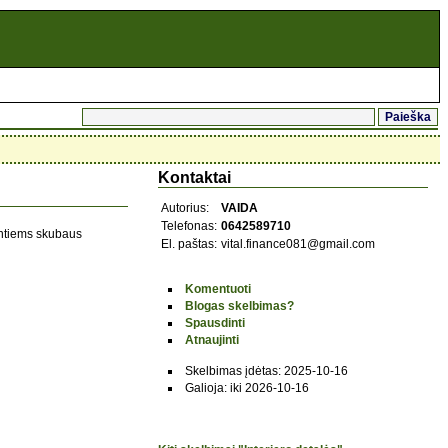
Kontaktai
Autorius:
VAIDA
Telefonas:
0642589710
intiems skubaus
El. paštas:
vital.finance081@gmail.com
Komentuoti
Blogas skelbimas?
Spausdinti
Atnaujinti
Skelbimas įdėtas: 2025-10-16
Galioja: iki 2026-10-16