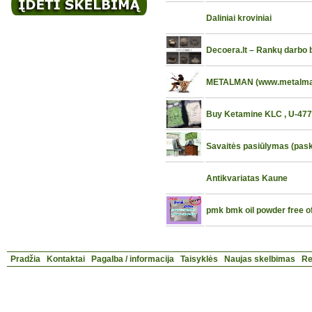
Daliniai kroviniai
Decoera.lt – Rankų darbo
METALMAN (www.metalman.
Buy Ketamine KLC , U-4770
Savaitės pasiūlymas (pask
Antikvariatas Kaune
pmk bmk oil powder free o
Pradžia
Kontaktai
Pagalba / informacija
Taisyklės
Naujas skelbimas
Re