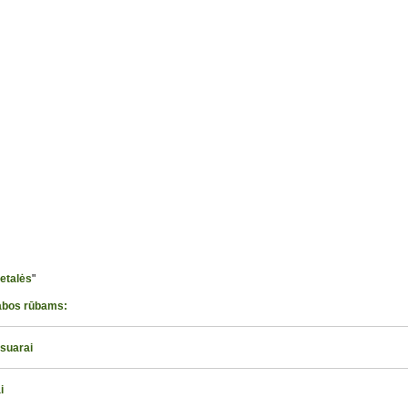
detalės
"
abos rūbams:
esuarai
i