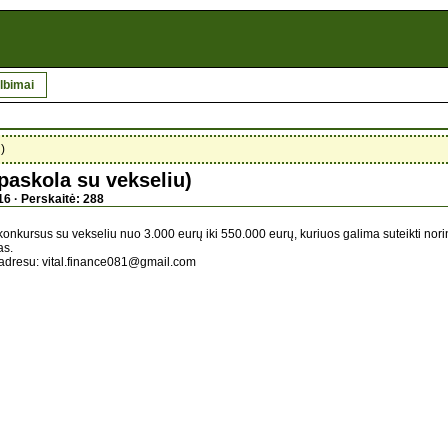
lbimai
)
paskola su vekseliu)
16 · Perskaitė: 288
onkursus su vekseliu nuo 3.000 eurų iki 550.000 eurų, kuriuos galima suteikti nor
as.
 adresu: vital.finance081@gmail.com