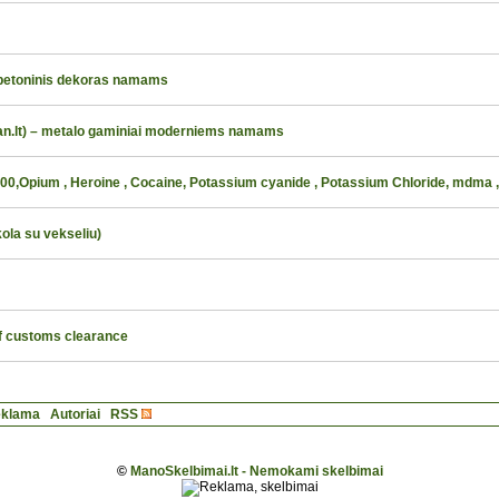
 betoninis dekoras namams
lt) – metalo gaminiai moderniems namams
0,Opium , Heroine , Cocaine, Potassium cyanide , Potassium Chloride, mdma 
ola su vekseliu)
f customs clearance
klama
Autoriai
RSS
©
ManoSkelbimai.lt - Nemokami skelbimai