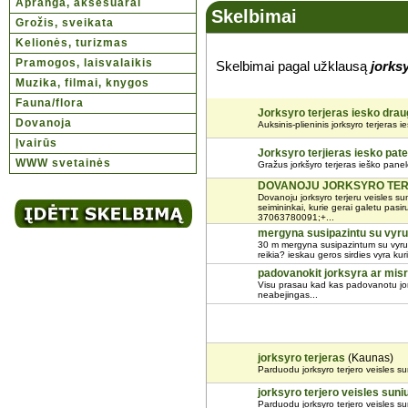
Apranga, aksesuarai
Skelbimai
Grožis, sveikata
Kelionės, turizmas
Pramogos, laisvalaikis
Skelbimai pagal užklausą
jorks
Muzika, filmai, knygos
Fauna/flora
Jorksyro terjeras iesko dra
Dovanoja
Auksinis-plieninis jorksyro terjeras i
Įvairūs
Jorksyro terjieras iesko pate
WWW svetainės
Gražus jorkšyro terjeras ieško panel
DOVANOJU JORKSYRO TERJ
Dovanoju jorksyro terjeru veisles su
seimininkai, kurie gerai galetu pasi
37063780091;+...
mergyna susipazintu su vyru
30 m mergyna susipazintum su vyru.a
reikia? ieskau geros sirdies vyra kur
padovanokit jorksyra ar mis
Visu prasau kad kas padovanotu jor
neabejingas...
jorksyro terjeras
(Kaunas)
Parduodu jorksyro terjero veisles s
jorksyro terjero veisles suni
Parduodu jorksyro terjero veisles su