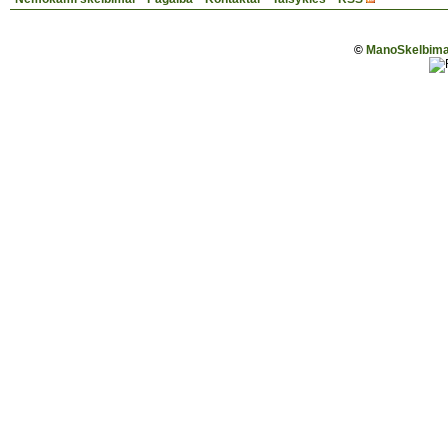
©
ManoSkelbimai