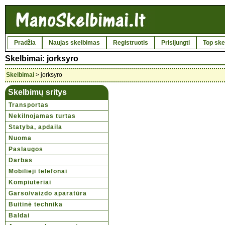
Pradžia
Naujas skelbimas
Registruotis
Prisijungti
Top ske
Skelbimai: jorksyro
Skelbimai
> jorksyro
Skelbimų sritys
Transportas
Nekilnojamas turtas
Statyba, apdaila
Nuoma
Paslaugos
Darbas
Mobilieji telefonai
Kompiuteriai
Garso/vaizdo aparatūra
Buitinė technika
Baldai