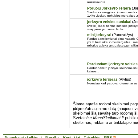
nukirminuota,...
Poruoju Jorksyro Terjera
(Jo
Sveikutes mergytes :) mano vardas 
1,4kg .ieskau nekuklios mergaites ,n
jorksyro veisles suniukai
(Jo
Sveiki;) labai norime suniuko,jorksy
svajojame jau senai.laukiu...
mini jorksyrai
(Panevėžys)
Parduodami jorkiukai gime vasario 
yra 3 berniukai ir dvi mergaites . mam
reikalus atlieka ant palutes.turi silkini
Parduodami jorksyro veisles
Parduodami 2 jorksyriukai-berniukai
kainos...
jorksyro terjieras
(Alytus)
Noerciau kad padovanotumet ar uz s
Šiame sąraše rodomi skelbimai pag
įdėjimo/atnaujinimo datą (naujesni vi
skelbimai šią savaitę tarp rodomų š
Svetainėje
ManoSkelbimai.lt
publik
skelbimas, reklama ar tinklalapio nu
Nemokami skelbimai
Pagalba
Kontaktai
Taisyklės
RSS