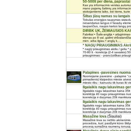
50-500lt per diena, paprastai
Kas yra informacinis verslas autoriu
mano pajamų šaltinių yra informacini
stokojantiems laiko, bei tiems, kurie 
Šiltas jūsų namas su langai
Tobulas energijos taupymas www.dur
nesandarius langus ir fasadų element
taupančius, naujos kartos langų profi
DIRBK UK, ŽEMIAUSIOS KA
Fabrikai • Šalis-anglija • atlyginima
dienas po 8 val. galimi viršvalandži
mėn. arba ilgiau • anglų k....
* NAGŲ PRIAUGINIMAS Akrilu 
* nagŲ priauginimas akrilu / geliu *
70-80 lt - korekcija (2-4 savaitės) 50
priauginimas: - prancūziškas priaugi
Palapines -pavesines nuoma
Nuomojame pavesine - palapine "carn
pirmadienis) klaipedos mieste atve
miesto ribu - kainuotu tik kuras iki v
Ilgalaikis nagu lakavimas ger
Ilgalaikis nagu lakavimas kaina 35lt 
koreklcija 40 nagu priauginimas nuo 
koerekcija ir dazymas 20lt manikiuras
Ilgalaikis nagu lakavimas ger
Ilgalaikis nagu lakavimas kaina 35lt 
koreklcija 40 nagu priauginimas nuo 
koerekcija ir dazymas 20lt manikiuras
Masažine lova
(Šiauliai)
Masažinė lova su nefrito akmenimis 
procedūra, kuri: pasižymi kūno šild
procesą sumažina raumenų tonusą st