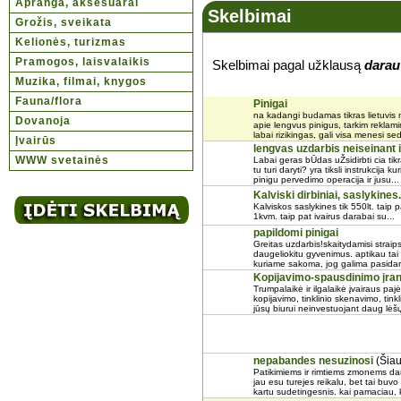
Apranga, aksesuarai
Skelbimai
Grožis, sveikata
Kelionės, turizmas
Pramogos, laisvalaikis
Skelbimai pagal užklausą
darau
Muzika, filmai, knygos
Fauna/flora
Pinigai
na kadangi budamas tikras lietuvis 
Dovanoja
apie lengvus pinigus, tarkim reklami
labai rizikingas, gali visa menesi sedet
Įvairūs
lengvas uzdarbis neiseinant
WWW svetainės
Labai geras bŪdas uŽsidirbti cia tikr
tu turi daryti? yra tiksli instrukcija ku
pinigu pervedimo operacija ir jusu...
Kalviski dirbiniai, saslykines.
Kalviskos saslykines tik 550lt. taip
1kvm. taip pat ivairus darabai su...
papildomi pinigai
Greitas uzdarbis!skaitydamisi straips
daugeliokitu gyvenimus. aptikau tai
kuriame sakoma, jog galima pasidary
Kopijavimo-spausdinimo įr
Trumpalaikė ir ilgalaikė įvairaus p
kopijavimo, tinklinio skenavimo, tin
jūsų biurui neinvestuojant daug lėšų
nepabandes nesuzinosi
(Šiau
Patikimiems ir rimtiems zmonems darb
jau esu turejes reikalu, bet tai buv
kartu sudetingesnis. kai pamaciau, 