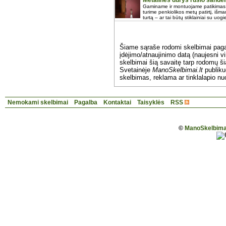
Metalinės durys rūsio sandėli
Gaminame ir montuojame patikimas me
turime penkiolikos metų patirtį, iš
turtą – ar tai būtų stiklainiai su uog
Šiame sąraše rodomi skelbimai pag
įdėjimo/atnaujinimo datą (naujesni vi
skelbimai šią savaitę tarp rodomų š
Svetainėje
ManoSkelbimai.lt
publik
skelbimas, reklama ar tinklalapio nu
Nemokami skelbimai
Pagalba
Kontaktai
Taisyklės
RSS
©
ManoSkelbimai