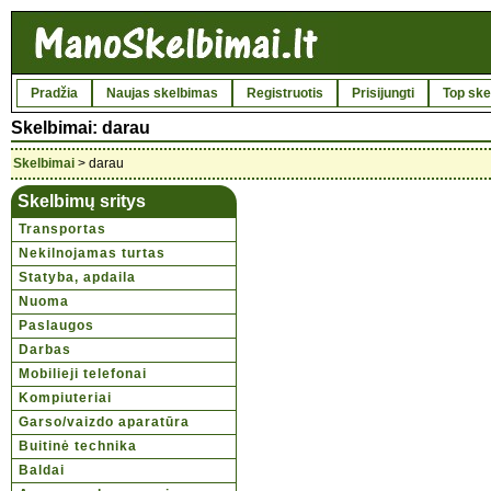
Pradžia
Naujas skelbimas
Registruotis
Prisijungti
Top ske
Skelbimai: darau
Skelbimai
> darau
Skelbimų sritys
Transportas
Nekilnojamas turtas
Statyba, apdaila
Nuoma
Paslaugos
Darbas
Mobilieji telefonai
Kompiuteriai
Garso/vaizdo aparatūra
Buitinė technika
Baldai