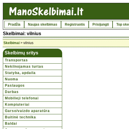
Pradžia
Naujas skelbimas
Registruotis
Prisijungti
Top ske
Skelbimai: vilnius
Skelbimai
> vilnius
Skelbimų sritys
Transportas
Nekilnojamas turtas
Statyba, apdaila
Nuoma
Paslaugos
Darbas
Mobilieji telefonai
Kompiuteriai
Garso/vaizdo aparatūra
Buitinė technika
Baldai