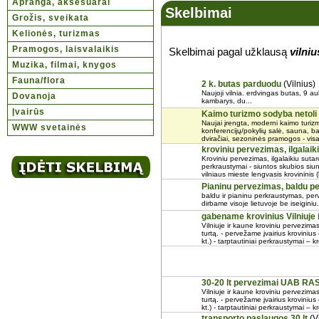
Apranga, aksesuarai
Skelbimai
Grožis, sveikata
Kelionės, turizmas
Pramogos, laisvalaikis
Skelbimai pagal užklausą
vilniu
Muzika, filmai, knygos
Fauna/flora
2 k. butas parduodu
(Vilnius)
Naujoji vilnia. erdvingas butas, 9 au
Dovanoja
kambarys, du...
Įvairūs
Kaimo turizmo sodyba netoli 
Naujai įrengta, moderni kaimo turiz
WWW svetainės
konferencijų/pokylių salė, sauna, bas
dviračiai, sezoninės pramogos - visa t
kroviniu pervezimas, ilgal
Kroviniu pervezimas, ilgalaikiu sut
perkraustymai - siuntos skubios siunt
vilniaus mieste lengvasis krovininis (
Pianinu pervezimas, baldu 
baldu ir pianinu perkraustymas, perv
dirbame visoje lietuvoje be iseiginiu.
gabename krovinius Vilniuje i
Vilniuje ir kaune kroviniu pervezima
turtą. - pervežame įvairius krovinius
kt.) - tarptautiniai perkraustymai – kr
30-20 lt pervezimai UAB R
Vilniuje ir kaune kroviniu pervezima
turtą. - pervežame įvairius krovinius
kt.) - tarptautiniai perkraustymai – kr
transporto paslaugos 30 lt
(Vi