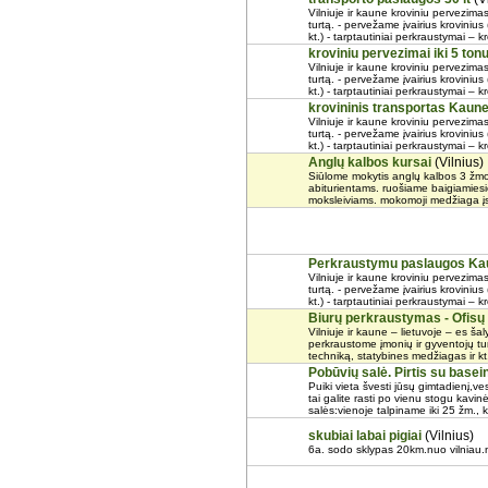
Vilniuje ir kaune kroviniu pervezima
turtą. - pervežame įvairius krovinius
kt.) - tarptautiniai perkraustymai – kr
kroviniu pervezimai iki 5 to
Vilniuje ir kaune kroviniu pervezima
turtą. - pervežame įvairius krovinius
kt.) - tarptautiniai perkraustymai – kr
krovininis transportas Kaune i
Vilniuje ir kaune kroviniu pervezima
turtą. - pervežame įvairius krovinius
kt.) - tarptautiniai perkraustymai – kr
Anglų kalbos kursai
(Vilnius)
Siūlome mokytis anglų kalbos 3 žmoni
abiturientams. ruošiame baigiamiesie
moksleiviams. mokomoji medžiaga įsk
Perkraustymu paslaugos Kau
Vilniuje ir kaune kroviniu pervezima
turtą. - pervežame įvairius krovinius
kt.) - tarptautiniai perkraustymai – kr
Biurų perkraustymas - Ofi
Vilniuje ir kaune – lietuvoje – es ša
perkraustome įmonių ir gyventojų tur
techniką, statybines medžiagas ir kt.)
Pobūvių salė. Pirtis su base
Puiki vieta švesti jūsų gimtadienį,ve
tai galite rasti po vienu stogu kavin
salės:vienoje talpiname iki 25 žm., kit
skubiai labai pigiai
(Vilnius)
6a. sodo sklypas 20km.nuo vilniau.n