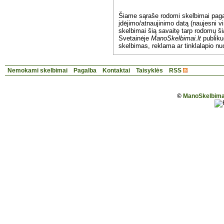
Šiame sąraše rodomi skelbimai pag
įdėjimo/atnaujinimo datą (naujesni vi
skelbimai šią savaitę tarp rodomų š
Svetainėje
ManoSkelbimai.lt
publik
skelbimas, reklama ar tinklalapio nu
Nemokami skelbimai
Pagalba
Kontaktai
Taisyklės
RSS
©
ManoSkelbimai