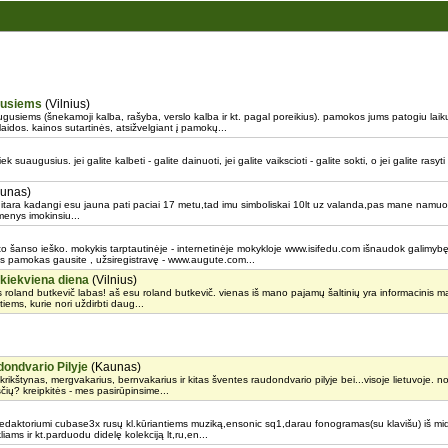
gusiems
(Vilnius)
gusiems (šnekamoji kalba, rašyba, verslo kalba ir kt. pagal poreikius). pamokos jums patogiu la
idos. kainos sutartinės, atsižvelgiant į pamokų...
 suaugusius. jei galite kalbeti - galite dainuoti, jei galite vaikscioti - galite sokti, o jei galite rasyti 
unas)
 gitara kadangi esu jauna pati paciai 17 metu,tad imu simboliskai 10lt uz valanda,pas mane namu
menys imokinsiu...
 šanso ieško. mokykis tarptautinėje - internetinėje mokykloje www.isifedu.com išnaudok galimybę
s pamokas gausite , užsiregistravę - www.augute.com...
 kiekviena diena
(Vilnius)
s roland butkevič labas! aš esu roland butkevič. vienas iš mano pajamų šaltinių yra informacinis m
tiems, kurie nori uždirbti daug...
ondvario Pilyje
(Kaunas)
krikštynas, mergvakarius, bernvakarius ir kitas šventes raudondvario pilyje bei...visoje lietuvoje. 
sčių? kreipkitės - mes pasirūpinsime...
aktoriumi cubase3x rusų kl.kūriantiems muziką,ensonic sq1,darau fonogramas(su klavišu) iš mid
ms ir kt.parduodu didelę kolekciją lt,ru,en...