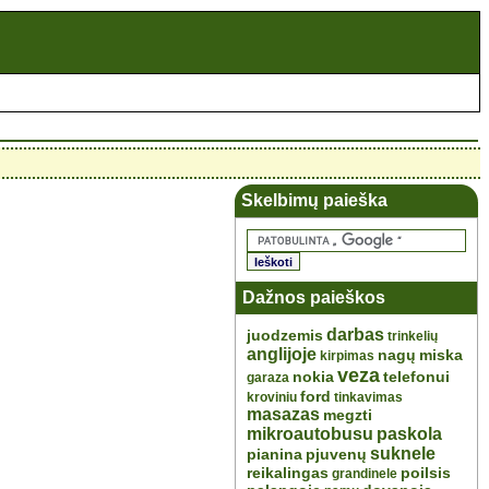
Skelbimų paieška
Dažnos paieškos
darbas
juodzemis
trinkelių
anglijoje
nagų
miska
kirpimas
veza
nokia
telefonui
garaza
ford
kroviniu
tinkavimas
masazas
megzti
mikroautobusu
paskola
suknele
pianina
pjuvenų
reikalingas
poilsis
grandinele