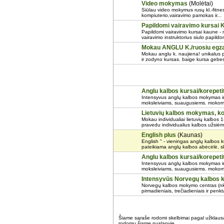
Video mokymas
(Molėtai)
Siūlau video mokymus rusų kl.-fitne
kompiuterio,vairavimo pamokas ir...
Papildomi vairavimo kursai
Papildomi vairavimo kursai kaune - 
vairavimo instruktorius siulo papildo
Mokau ANGLU K./ruosiu eg
Mokau anglu k. naujiena! unikalus 
ir zodyno kursas. baige kursa gebesi
Anglu kalbos kursai/korepeti
Intensyvus anglų kalbos mokymas ind
moksleiviams, suaugusiems. mokoma š
Lietuvių kalbos mokymas, ko
Mokau individualiai lietuvių kalbos
pravedu individualius kalbos užsiėm
English plus
(Kaunas)
English " - vieningas anglų kalbos k
pateikiama anglų kalbos abėcėlė, ska
Anglu kalbos kursai/korepeti
Intensyvus anglų kalbos mokymas ind
moksleiviams, suaugusiems. mokoma š
Intensyvūs Norvegų kalbos 
Norvegų kalbos mokymo centras (nkm
pirmadieniais, trečiadieniais ir penk
Šiame sąraše rodomi skelbimai pagal užklau
rodomų šiame puslapyje.