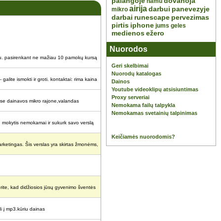
palangoje
dovanoja
namu
airija
darbui
panevezyje
mikro
darbai
runescape
pervezimas
pirtis
iphone
jums
geles
medienos
ežero
Nuorodos
iku. pasirenkant ne mažiau 10 pamokų kursą
Geri skelbimai
Nuorodų katalogas
- galite ismokti ir groti. kontaktai: rima kaina
Dainos
Youtube videoklipų atsisiuntimas
Proxy serveriai
ose dainavos mikro rajone,valandas
Nemokama failų talpykla
Nemokamas svetainių talpinimas
 mokytis nemokamai ir sukurk savo verslą
Keičiamės nuorodomis?
arketingas. Šis verslas yra skirtas žmonėms,
norite, kad didžiosios jūsų gyvenimo šventės
i į mp3.kūriu dainas