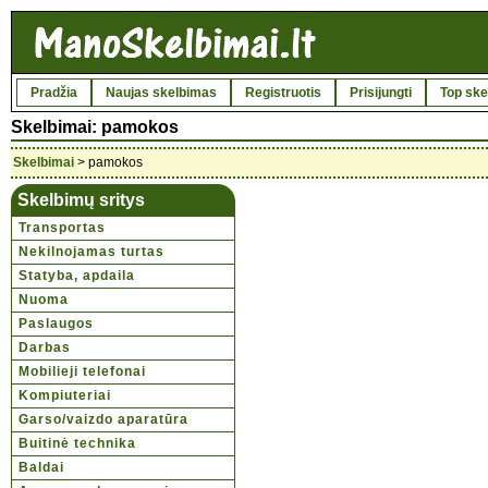
Pradžia
Naujas skelbimas
Registruotis
Prisijungti
Top ske
Skelbimai: pamokos
Skelbimai
> pamokos
Skelbimų sritys
Transportas
Nekilnojamas turtas
Statyba, apdaila
Nuoma
Paslaugos
Darbas
Mobilieji telefonai
Kompiuteriai
Garso/vaizdo aparatūra
Buitinė technika
Baldai