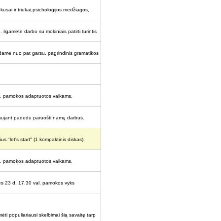
usai ir triukai,psichologijos medžiagos,
lgamete darbo su mokiniais patirti turintis
edame nuo pat garsu. pagrindinis gramatikos
mus. pamokos adaptuotos vaikams,
idaujant padedu paruošti namų darbus.
s:"let's start" (1 kompaktinis diskas),
mus. pamokos adaptuotos vaikams,
ės 23 d. 17.30 val. pamokos vyks
ėti populiariausi skelbimai šią savaitę tarp