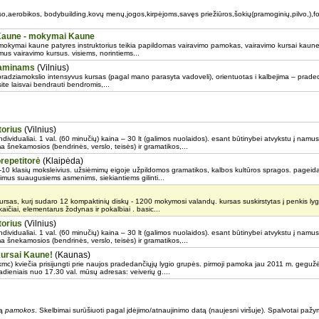
so,aerobikos, bodybuilding,kovų menų,jogos,kirpėjoms,savęs priežiūros,šokių(pramoginių,pilvo,),fok
 Kaune - mokymai Kaune
mokymai kaune patyres instruktorius teikia papildomas vairavimo pamokas, vairavimo kursai kaune. i
mus vairavimo kursus. visiems, norintiems...
zaminams
(Vilnius)
pradziamokslio intensyvus kursas (pagal mano parasyta vadoveli), orientuotas i kalbejima – prad
te laisvai bendrauti bendromis,...
torius
(Vilnius)
ividualiai. 1 val. (60 minučių) kaina – 30 lt (galimos nuolaidos). esant būtinybei atvykstu į na
nekamosios (bendrinės, verslo, teisės) ir gramatikos,...
repetitorė
(Klaipėda)
 1-10 klasių moksleivius. užsiėmimų eigoje užpildomos gramatikos, kalbos kultūros spragos. page
imus suaugusiems asmenims, siekiantiems gilinti...
ursas, kurį sudaro 12 kompaktinių diskų - 1200 mokymosi valandų. kursas suskirstytas į penkis lygiu
ičiai, elementarus žodynas ir pokalbiai . basic...
torius
(Vilnius)
ividualiai. 1 val. (60 minučių) kaina – 30 lt (galimos nuolaidos). esant būtinybei atvykstu į na
nekamosios (bendrinės, verslo, teisės) ir gramatikos,...
kursai Kaune!
(Kaunas)
c) kviečia prisijungti prie naujos pradedančiųjų lygio grupės. pirmoji pamoka jau 2011 m. geguž
tadieniais nuo 17.30 val. mūsų adresas: veiverių g....
są
pamokos
. Skelbimai surūšiuoti pagal įdėjimo/atnaujinimo datą (naujesni viršuje). Spalvotai pažym