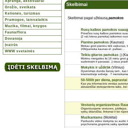
Apranga, aksesuarai
Skelbimai
Grožis, sveikata
Kelionės, turizmas
Skelbimai pagal užklausą
pamokos
Pramogos, laisvalaikis
Muzika, filmai, knygos
Rusų kalbos pamokos suau
Fauna/flora
Privačios rusų kalbos pamokos suau
(2 val./viena pamoka) taikomos nuola
Dovanoja
Pianino pamokos
(Kaunas)
Įvairūs
Mokau groti pianinu tiek vaikucius, tiek
20lt/pamoka kaunas el. paštas:...
WWW svetainės
Teikiu gitaros pamokas ;)
(Ka
Mokinu mergaites iki 16 metu groti
suderinsim ir panasiai. ;) visus prad
Mokykis ir uždirbk
(Vilnius)
Gyvenimas duoda šansą tam , kas to
internetinėje erdvėje . 7 memokama
50-500lt per diena, paprastai
Kas yra informacinis verslas autoriu
akivaizdžiai stokojantiems laiko, bei 
Vestuvių organizavimas Raud
Organizuojame vestuves, jubiliejus, 
vyktų sklandžiai, linksmai ir be rūpe
Muzikantams
(Molėtai)
Parduodu video mokyma su audio red
popchorams,grupėms,vaikų spektaklia