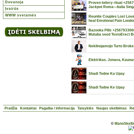
Dovanoja
Proven lottery ritual +256
Jackpot Roma—Italia Sing
Įvairūs
WWW svetainės
Reunite Couples Lost Lov
heal Emotional Pain Lond
Bazooka Pills +2567933060
Mutuba seed TestoErect B
Nekilnojamojo Turto Broke
Elektrikas. Jonava, Kauna
Shadi Todne Ka Upay
Shadi Todne Ke Upay
Pradžia
Kontaktai
Pagalba / informacija
Taisyklės
Naujas skelbimas
Re
©
ManoSkelbi