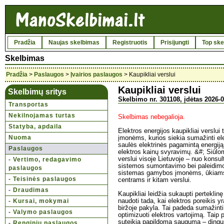
Pradžia
Naujas skelbimas
Registruotis
Prisijungti
Top ske
Skelbimas
Pradžia
>
Paslaugos
>
Įvairios paslaugos
> Kaupikliai verslui
Kaupikliai verslui
Skelbimų sritys
Skelbimo nr. 301108, įdėtas 2026-0
Transportas
Nekilnojamas turtas
Skelbimas nebegalioja.
Statyba, apdaila
Elektros energijos kaupikliai verslu
Nuoma
įmonėms, kurios siekia sumažinti ele
saulės elektrinės pagamintą energiją
Paslaugos
elektros kainų svyravimų. &#; Siūlom
verslui visoje Lietuvoje – nuo konsult
- Vertimo, redagavimo
sistemos sumontavimo bei paleidimo
paslaugos
sistemas gamybos įmonėms, ūkiams
- Teisinės paslaugos
centrams ir kitam verslui.
- Draudimas
Kaupikliai leidžia sukaupti perteklinę
- Kursai, mokymai
naudoti tada, kai elektros poreikis y
biržoje pakyla. Tai padeda sumažinti
- Valymo paslaugos
optimizuoti elektros vartojimą. Taip
suteikia papildomą saugumą – dingus e
- Renginių paslaugos