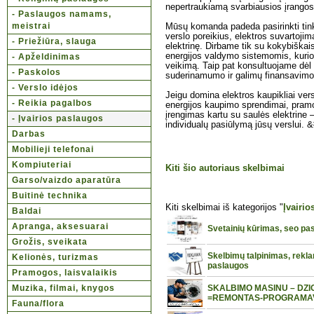
nepertraukiamą svarbiausios įrangos
- Paslaugos namams,
meistrai
Mūsų komanda padeda pasirinkti tin
verslo poreikius, elektros suvartojim
- Priežiūra, slauga
elektrinę. Dirbame tik su kokybiškai
energijos valdymo sistemomis, kurios 
- Apželdinimas
veikimą. Taip pat konsultuojame dėl a
- Paskolos
suderinamumo ir galimų finansavimo
- Verslo idėjos
Jeigu domina elektros kaupikliai ver
- Reikia pagalbos
energijos kaupimo sprendimai, pramon
įrengimas kartu su saulės elektrine 
- Įvairios paslaugos
individualų pasiūlymą jūsų verslui. 
Darbas
Mobilieji telefonai
Kompiuteriai
Kiti šio autoriaus skelbimai
Garso/vaizdo aparatūra
Buitinė technika
Kiti skelbimai iš kategorijos "
Įvairi
Baldai
Apranga, aksesuarai
Svetainių kūrimas, seo pa
Grožis, sveikata
Skelbimų talpinimas, rekl
Kelionės, turizmas
paslaugos
Pramogos, laisvalaikis
Muzika, filmai, knygos
SKALBIMO MASINU – DZI
=REMONTAS-PROGRAMAVIM
Fauna/flora