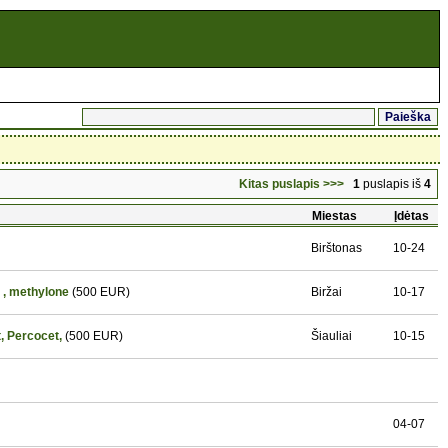
Kitas puslapis >>>
1
puslapis iš
4
Miestas
Įdėtas
Birštonas
10-24
 , methylone
(500 EUR)
Biržai
10-17
, Percocet,
(500 EUR)
Šiauliai
10-15
04-07