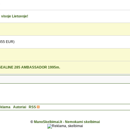
s
 visoje Lietuvoje!
355 EUR)
s SEALINE 285 AMBASSADOR 1995m.
klama
Autoriai
RSS
©
ManoSkelbimai.lt - Nemokami skelbimai