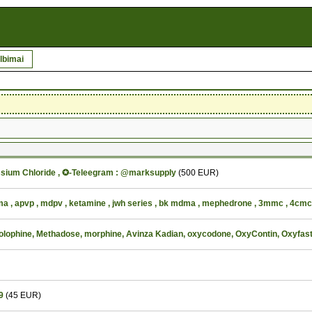
lbimai
ssium Chloride , ✪-Teleegram : @marksupply
(500 EUR)
, apvp , mdpv , ketamine , jwh series , bk mdma , mephedrone , 3mmc , 4cmc
lophine, Methadose, morphine, Avinza Kadian, oxycodone, OxyContin, Oxyfast
9
(45 EUR)