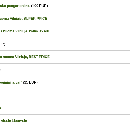
ska pengar online.
(100 EUR)
 nuoma Vilniuje, SUPER PRICE
 nuoma Vilniuje, kaina 35 eur
UR)
šo nuoma Vilniuje, BEST PRICE
)
iniai laivai“
(35 EUR)
s
 visoje Lietuvoje