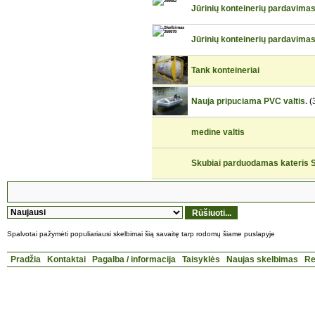
Jūrinių konteinerių pardavima
Jūrinių konteinerių pardavimas
Tank konteineriai
Nauja pripuciama PVC valtis.
(
medine valtis
Skubiai parduodamas kateri
Spalvotai pažymėti populiariausi skelbimai šią savaitę tarp rodomų šiame puslapyje
Pradžia
Kontaktai
Pagalba / informacija
Taisyklės
Naujas skelbimas
Re