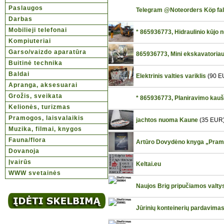
Paslaugos
Telegram @Noteorders Köp fal
Darbas
Mobilieji telefonai
* 865936773, Hidraulinio kūjo
Kompiuteriai
Garso/vaizdo aparatūra
865936773, Mini ekskavatoriaus
Buitinė technika
Baldai
Elektrinis valties variklis
(90 E
Apranga, aksesuarai
Grožis, sveikata
* 865936773, Planiravimo kau
Kelionės, turizmas
Pramogos, laisvalaikis
jachtos nuoma Kaune
(35 EUR
Muzika, filmai, knygos
Fauna/flora
Artūro Dovydėno knyga „Pramog
Dovanoja
Įvairūs
Keltai.eu
WWW svetainės
Naujos Brig pripučiamos valty
Jūrinių konteinerių pardavimas