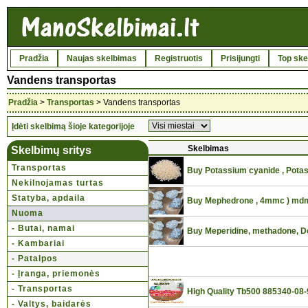
Pradžia
Naujas skelbimas
Registruotis
Prisijungti
Top ske
Vandens transportas
Pradžia
>
Transportas
> Vandens transportas
Įdėti skelbimą šioje kategorijoje
Skelbimas
Skelbimų sritys
Transportas
Buy Potassium cyanide , Pota
Nekilnojamas turtas
Statyba, apdaila
Buy Mephedrone , 4mmc ) mdma 
Nuoma
- Butai, namai
Buy Meperidine, methadone, Do
- Kambariai
- Patalpos
- Įranga, priemonės
- Transportas
High Quality Tb500 885340-08-
- Valtys, baidarės