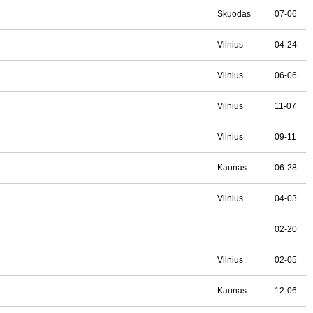
Skuodas
07-06
Vilnius
04-24
Vilnius
06-06
Vilnius
11-07
Vilnius
09-11
Kaunas
06-28
Vilnius
04-03
02-20
Vilnius
02-05
Kaunas
12-06