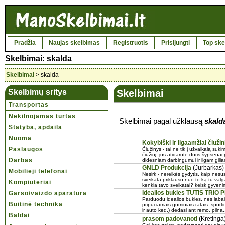
Pradžia
Naujas skelbimas
Registruotis
Prisijungti
Top ske
Skelbimai: skalda
Skelbimai
> skalda
Skelbimų sritys
Skelbimai
Transportas
Nekilnojamas turtas
Skelbimai pagal užklausą
skald
Statyba, apdaila
Nuoma
Kokybiški ir ilgaamžiai čiužin
Paslaugos
Čiužinys - tai ne tik į užvalkalą suk
čiužinį, jūs atidarote duris šypsenai 
Darbas
didesniam darbingumui ir ilgam gilia
GNLD Produkcija
(Jurbarkas)
Mobilieji telefonai
Nesirk - nereikės gydytis. kaip nesusi
sveikata priklauso nuo to ką tu valg
Kompiuteriai
kenkia tavo sveikatai? keisk gyveni
Idealios bukles TUTIS TRIO
Garso/vaizdo aparatūra
Parduodu idealios bukles, nes labai 
Buitinė technika
pripuciamais guminiais ratais. sport
ir auto ked.) dedasi ant remo. pilna.
Baldai
prasom padovanoti
(Kretinga