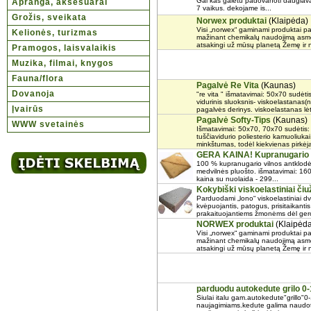
Gal kas galetu padovanoti daugiavai
Apranga, aksesuarai
7 vaikus. dekojame is...
Grožis, sveikata
Norwex produktai
(Klaipėda)
Visi „norwex“ gaminami produktai pa
Kelionės, turizmas
mažinant chemikalų naudojimą asmens 
atsakingi už mūsų planetą Žemę ir n
Pramogos, laisvalaikis
Muzika, filmai, knygos
Fauna/flora
Pagalvė Re Vita
(Kaunas)
Dovanoja
"re vita " išmatavimai: 50x70 sudėti
vidurinis sluoksnis- viskoelastanas(
Įvairūs
pagalvės derinys. viskoelastanas lėt
Pagalvė Softy-Tips
(Kaunas)
WWW svetainės
Išmatavimai: 50x70, 70x70 sudėtis
tuščiavidurio poliesterio kamuoliuka
minkštumas, todėl kiekvienas pirkėjas 
GERA KAINA! Kupranugario v
100 % kupranugario vilnos antklodė
medvilnės pluošto. išmatavimai: 16
kaina su nuolaida - 299...
Kokybiški viskoelastiniai čiu
Parduodami „lono“ viskoelastiniai dvi
kvėpuojantis, patogus, prisitaikantis
prakaituojantiems žmonėms dėl geros 
NORWEX produktai
(Klaipėda
Visi „norwex“ gaminami produktai pa
mažinant chemikalų naudojimą asmens 
atsakingi už mūsų planetą Žemę ir n
parduodu autokedute grilo 0
Siulai italu gam.autokedute"grillo"
naujagimiams.kedute galima naudoti 