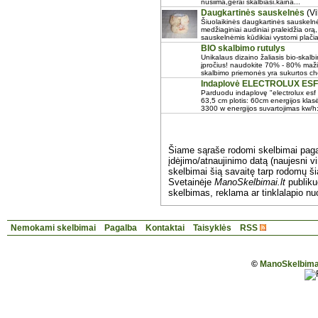
nusiima,gerai skalbiasi.kaina...
Daugkartinės sauskelnės
(Vi
Šiuolaikinės daugkartinės sauskelnė
medžiaginiai audiniai praleidžia orą
sauskelnėmis kūdikiai vystomi plačia
BIO skalbimo rutulys
Unikalaus dizaino žaliasis bio-skalb
įpročius! naudokite 70% - 80% maži
skalbimo priemonės yra sukurtos chem
Indaplovė ELECTROLUX ESF
Parduodu indaplovę "electrolux esf 
63,5 cm plotis: 60cm energijos klasė
3300 w energijos suvartojimas kw/h:
Šiame sąraše rodomi skelbimai pag
įdėjimo/atnaujinimo datą (naujesni vi
skelbimai šią savaitę tarp rodomų š
Svetainėje
ManoSkelbimai.lt
publik
skelbimas, reklama ar tinklalapio nu
Nemokami skelbimai
Pagalba
Kontaktai
Taisyklės
RSS
©
ManoSkelbimai