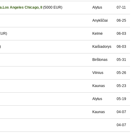
Los Angeles Chicago, Il
(5000 EUR)
Alytus
07-11
Anykščiai
06-25
EUR)
Kelmė
06-03
)
Kaišiadorys
06-03
Birštonas
05-31
Vilnius
05-26
Kaunas
05-23
Alytus
05-19
Kaunas
04-07
04-07