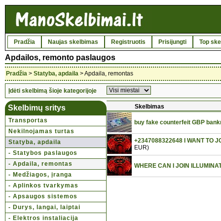
Pradžia
Naujas skelbimas
Registruotis
Prisijungti
Top ske
Apdailos, remonto paslaugos
Pradžia
>
Statyba, apdaila
> Apdaila, remontas
Įdėti skelbimą šioje kategorijoje
Skelbimas
Skelbimų sritys
Transportas
buy fake counterfeit GBP bank
Nekilnojamas turtas
+2347088322648 I WANT TO 
Statyba, apdaila
EUR)
- Statybos paslaugos
- Apdaila, remontas
WHERE CAN I JOIN ILLUMINA
- Medžiagos, įranga
- Aplinkos tvarkymas
- Apsaugos sistemos
- Durys, langai, laiptai
- Elektros instaliacija