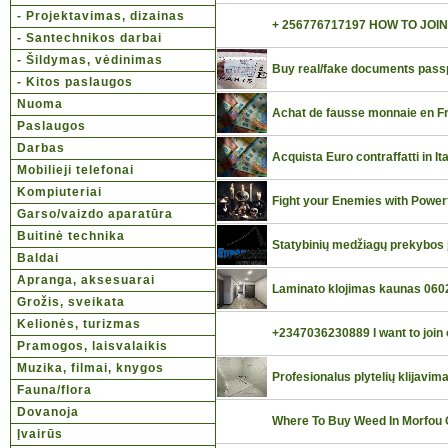
- Projektavimas, dizainas
+ 256776717197 HOW TO JOIN 
- Santechnikos darbai
- Šildymas, vėdinimas
Buy real/fake documents passpo
- Kitos paslaugos
Nuoma
Achat de fausse monnaie en Fr
Paslaugos
Darbas
Acquista Euro contraffatti in 
Mobilieji telefonai
Kompiuteriai
Fight your Enemies with Power
Garso/vaizdo aparatūra
Buitinė technika
Statybinių medžiagų prekybos
Baldai
Apranga, aksesuarai
Laminato klojimas kaunas 060
Grožis, sveikata
Kelionės, turizmas
+2347036230889 I want to join o
Pramogos, laisvalaikis
Muzika, filmai, knygos
Profesionalus plytelių klijavi
Fauna/flora
Dovanoja
Where To Buy Weed In Morfou
Įvairūs