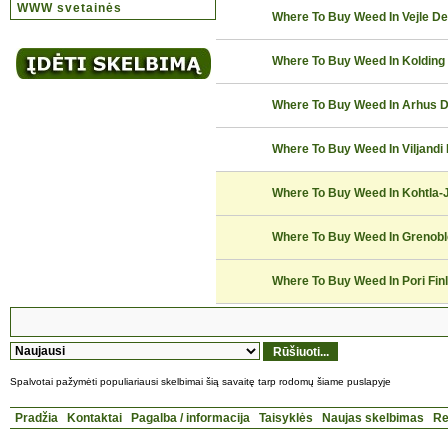
WWW svetainės
Where To Buy Weed In Vejle 
Where To Buy Weed In Koldin
Where To Buy Weed In Arhus 
Where To Buy Weed In Viljand
Where To Buy Weed In Kohtla
Where To Buy Weed In Grenob
Where To Buy Weed In Pori F
Spalvotai pažymėti populiariausi skelbimai šią savaitę tarp rodomų šiame puslapyje
Pradžia
Kontaktai
Pagalba / informacija
Taisyklės
Naujas skelbimas
Re