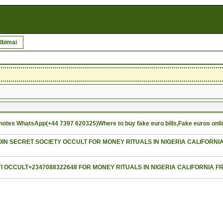
lbimai
notes WhatsApp(+44 7397 620325)Where to buy fake euro bills,Fake euros onlin
JOIN SECRET SOCIETY OCCULT FOR MONEY RITUALS IN NIGERIA CALIFORN
TI OCCULT+2347088322648 FOR MONEY RITUALS IN NIGERIA CALIFORNIA F