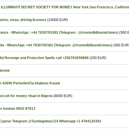
ILLUMINATI SECRET SOCIETY FOR MONEY New York.San Francisco, California.
rts, visas, driving licenses
(10000 EUR)
ance - WhatsApp : +44 7830705382 (Telegram : @trustedbillsandclones)
(360 
Italia - WhatsApp: +44 7830705382 (Telegram: @trustedbillsandclones)
(360 EUR
ful Revenge and Protection Spells call +256763059888
(200 EUR)
 įmonė
2-42690 Parketlenčių klojimas Kaune
ccult for money ritual in Nigeria
(8000 EUR)
mas kaunas 0602-87613
 Cyprus Telegram @Santiagoboy124 Whatsapp +1 4784120391