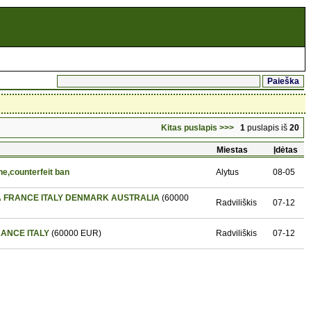
Kitas puslapis >>>
1
puslapis iš
20
Miestas
Įdėtas
e,counterfeit ban
Alytus
08-05
IA FRANCE ITALY DENMARK AUSTRALIA
(60000
Radviliškis
07-12
RANCE ITALY
(60000 EUR)
Radviliškis
07-12