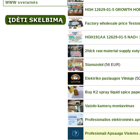
WWW svetainės
HGH 12629-01-5 GROWTH H
Factory wholesale price Testo
HGH191AA 12629-01-5 NAD+
2fdck raw material supply euty
Stanozolol
(56 EUR)
Elektriko paslaugos Vilniuje
(5
Buy K2 spray liquid spice pap
Vaizdo kamerų montavimas
Profesionalios elektroninės a
Profesionali Apsauga Visiems