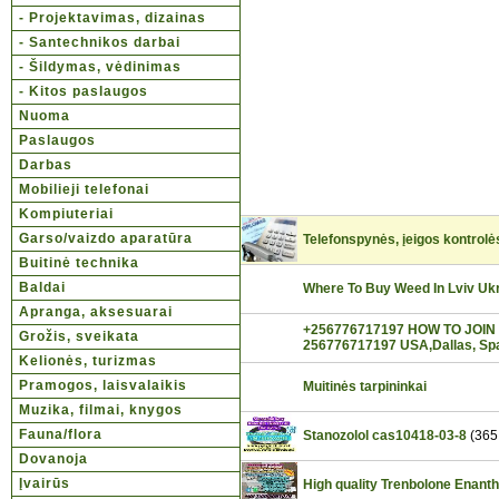
- Projektavimas, dizainas
- Santechnikos darbai
- Šildymas, vėdinimas
- Kitos paslaugos
Nuoma
Paslaugos
Darbas
Mobilieji telefonai
Kompiuteriai
Garso/vaizdo aparatūra
Telefonspynės, įeigos kontrolė
Buitinė technika
Baldai
Where To Buy Weed In Lviv U
Apranga, aksesuarai
+256776717197 HOW TO JOIN
Grožis, sveikata
256776717197 USA,Dallas, Spa
Kelionės, turizmas
Pramogos, laisvalaikis
Muitinės tarpininkai
Muzika, filmai, knygos
Fauna/flora
Stanozolol cas10418-03-8
(365
Dovanoja
Įvairūs
High quality Trenbolone Enant