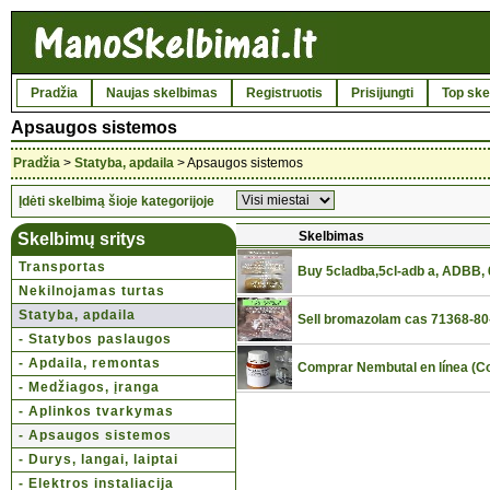
Pradžia
Naujas skelbimas
Registruotis
Prisijungti
Top ske
Apsaugos sistemos
Pradžia
>
Statyba, apdaila
> Apsaugos sistemos
Įdėti skelbimą šioje kategorijoje
Skelbimas
Skelbimų sritys
Transportas
Buy 5cladba,5cl-adb a, ADBB, 6
Nekilnojamas turtas
Statyba, apdaila
Sell bromazolam cas 71368-80-
- Statybos paslaugos
- Apdaila, remontas
Comprar Nembutal en línea (C
- Medžiagos, įranga
- Aplinkos tvarkymas
- Apsaugos sistemos
- Durys, langai, laiptai
- Elektros instaliacija