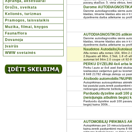
Apranga, aksesuarai
pavarų skaičius: 5. vieta vilnius, krei
Darome AUTODIAGNOSTIK
Grožis, sveikata
Darome autodiagnostika siems auto
Kelionės, turizmas
klaidas, triname klaidas abs srs ir t
dyzelinems darba atliekame su prof
Pramogos, laisvalaikis
Muzika, filmai, knygos
Fauna/flora
AUTODIAGNOSTIKOS atlikim
Darome autodiagnostika siems auto
Dovanoja
klaidas, triname klaidas abs srs ir t
dyzelinems darba atliekame su prof
Įvairūs
Naudotos Autodalis(Autolau
WWW svetainės
Alfa romeo alfa romeo 164, 90m 2.0
2.8quatro a6 96m, 2.5tdi, 1.8 v5 a6
automat b4 94m 2.0 coupe c4 92-95
PERKU DYZELINI 4x4 arba le
Perku l.auto ar 4x4 awd 4wd skubiai
ivairiausius varijantus gali su kosme
8 648 21782 vilniuje.dekoju uz pasi
Atsibodo automobilis?NUP
Autopirkimas autosupirkimas akimirk
kai pasiulai pats,tereik paskambint
nebrangiai pirktume betkokį automob
Parduodu dyzeline audi 100 p
(neisijungia atbulinis begis) 
Parduodu dyzeline audi 100 pavaru d
begis) kaina 300lt...
AUTOMOBILIŲ PIRKIMAS AKI
Autopirkimas per 10 minuciu!parduo
kaina,tereik paskambinti mums 8 68
pirktume betkoki lengv. ar dzipa nuo