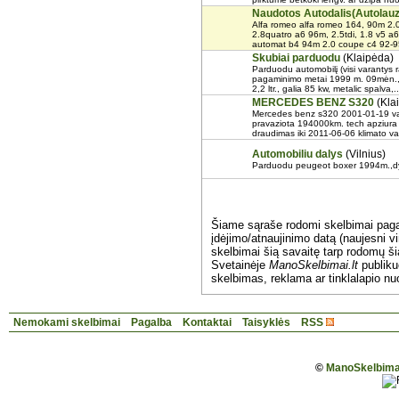
Naudotos Autodalis(Autolau
Alfa romeo alfa romeo 164, 90m 2.0
2.8quatro a6 96m, 2.5tdi, 1.8 v5 a6
automat b4 94m 2.0 coupe c4 92-95
Skubiai parduodu
(Klaipėda)
Parduodu automobilį (visi varantys rata) \\\
pagaminimo metai 1999 m. 09mėn., ta
2,2 ltr., galia 85 kw, metalic spalva,..
MERCEDES BENZ S320
(Kla
Mercedes benz s320 2001-01-19 varik
pravaziota 194000km. tech apziura 
draudimas iki 2011-06-06 klimato val
Automobiliu dalys
(Vilnius)
Parduodu peugeot boxer 1994m.,dyze
Šiame sąraše rodomi skelbimai pag
įdėjimo/atnaujinimo datą (naujesni vi
skelbimai šią savaitę tarp rodomų š
Svetainėje
ManoSkelbimai.lt
publik
skelbimas, reklama ar tinklalapio nu
Nemokami skelbimai
Pagalba
Kontaktai
Taisyklės
RSS
©
ManoSkelbimai