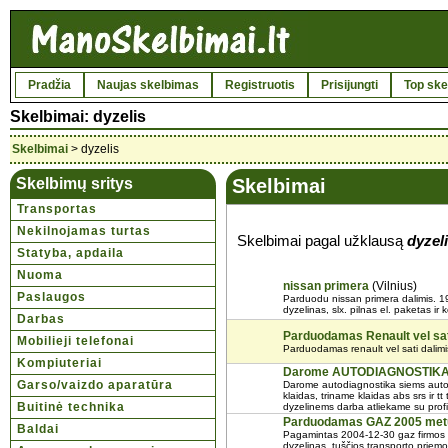
Pradžia
Naujas skelbimas
Registruotis
Prisijungti
Top ske
Skelbimai: dyzelis
Skelbimai
> dyzelis
Skelbimų sritys
Skelbimai
Transportas
Nekilnojamas turtas
Skelbimai pagal užklausą
dyzel
Statyba, apdaila
Nuoma
nissan primera
(Vilnius)
Paslaugos
Parduodu nissan primera dalimis. 199
dyzelinas, slx. pilnas el. paketas ir k
Darbas
Parduodamas Renault vel sat
Mobilieji telefonai
Parduodamas renault vel sati dalimis 
Kompiuteriai
Darome AUTODIAGNOSTIK
Garso/vaizdo aparatūra
Darome autodiagnostika siems auto
klaidas, triname klaidas abs srs ir t
Buitinė technika
dyzelinems darba atliekame su prof
Parduodamas GAZ 2005 metų 
Baldai
Pagamintas 2004-12-30 gaz firmos mi
dyzelinas. tuščios transporto priemo